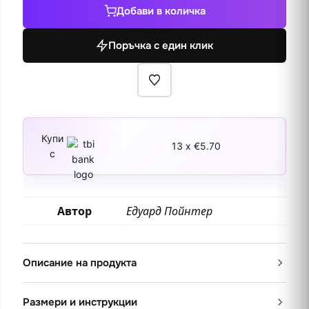
Портрет
Добави в количка
на
момиче
Поръчка с един клик
Купи
13 x €5.70
с
Автор
Едуард Пойнтер
Описание на продукта
Размери и инструкции