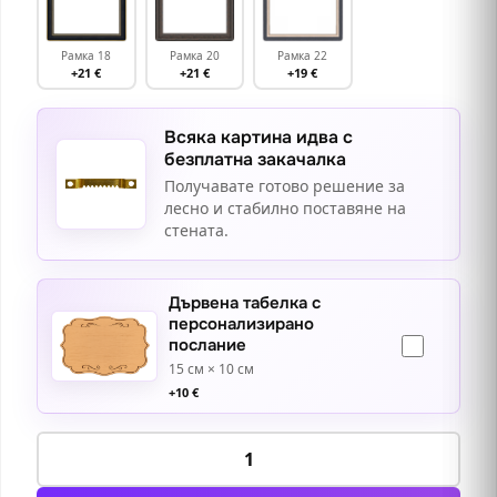
Рамка 18
Рамка 20
Рамка 22
+21 €
+21 €
+19 €
Всяка картина идва с
безплатна закачалка
Получавате готово решение за
лесно и стабилно поставяне на
стената.
Дървена табелка с
персонализирано
послание
15 см × 10 см
+
10
€
количество
за