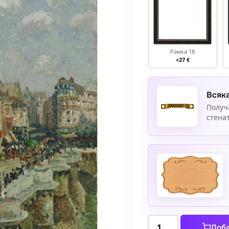
Рамка 18
+27 €
Всяка
Получ
стенат
количество
Доба