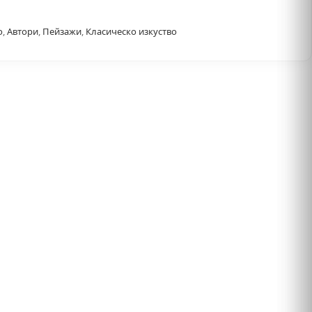
о
,
Автори
,
Пейзажи
,
Класическо изкуство