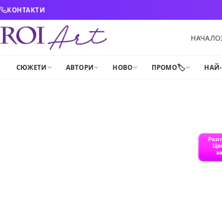
Skip to content
КОНТАКТИ
НАЧАЛО
🏷️
СЮЖЕТИ
АВТОРИ
НОВО
ПРОМО
НАЙ