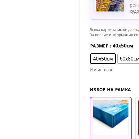
рел
худ
Всяка картина може да бъ
За повече информация се 
: 40х50см
РАЗМЕР
40х50см
60х80с
Изчистване
ИЗБОР НА РАМКА