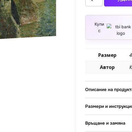
за
Пон
Ньоф
Купи
с
Размер
4
Автор
К
Описание на продукт
Размери и инструкци
Връщане и замяна