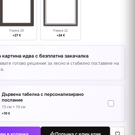
Рамка 20
Рамка 22
+27 €
+24 €
 картина идва с безплатна закачалка
авате готово решение за лесно и стабилно поставяне на
а.
Дървена табелка с персонализирано
послание
15 см × 10 см
+
10
€
ви в количка
Поръчка с един клик