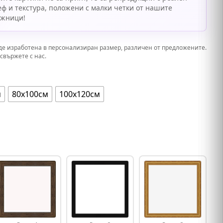
еф и текстура, положени с малки четки от нашите
ожници!
де изработена в персонализиран размер, различен от предложените.
свържете с нас.
м
80х100см
100х120см