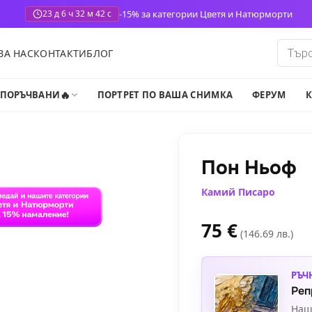
-15% за категории Цветя и Натюрморти
23 д 6 ч 32 м 40 с
Produ
ЗА НАС
КОНТАКТИ
БЛОГ
search
🔥
-ПОРЪЧВАНИ
ПОРТРЕТ ПО ВАША СНИМКА
ФЕРУМ
К
Пон Ньоф
Камий Писаро
75
€
(146.69 лв.)
РЪЧ
Реп
Наш