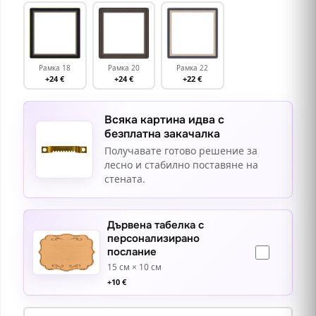
Рамка 18
Рамка 20
Рамка 22
+24 €
+24 €
+22 €
Всяка картина идва с
безплатна закачалка
Получавате готово решение за
лесно и стабилно поставяне на
стената.
Дървена табелка с
персонализирано
послание
15 см × 10 см
+
10
€
количество