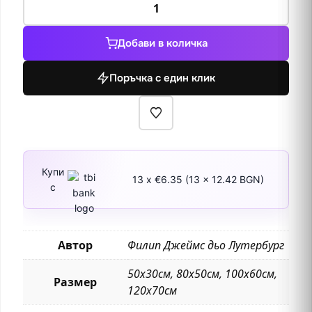
за
Пейзаж
Добави в количка
с
животни
Поръчка с един клик
1767
Купи
13 x €6.35 (13 x 12.42 BGN)
с
Автор
Филип Джеймс дьо Лутербург
50х30см, 80х50см, 100х60см,
Размер
120х70см