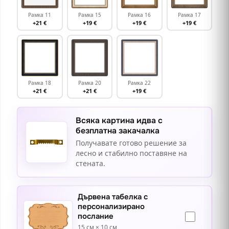
Рамка 11
Рамка 15
Рамка 16
Рамка 17
+21 €
+19 €
+19 €
+19 €
Рамка 18
Рамка 20
Рамка 22
+21 €
+21 €
+19 €
Всяка картина идва с
безплатна закачалка
Получавате готово решение за
лесно и стабилно поставяне на
стената.
Дървена табелка с
персонализирано
послание
15 см × 10 см