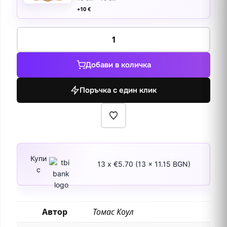
+
10
€
количество
за
Пътуването
Добави в количка
на
живота
Поръчка с един клик
-
Младост
1840
Купи
13 x €5.70 (13 x 11.15 BGN)
с
Автор
Томас Коул