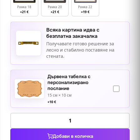
Рамка 18
Рамка 20
Рамка 22
+21 €
+21 €
+19 €
Всяка картина идва с
безплатна закачалка
Получавате готово решение за
лесно и стабилно поставяне на
стената.
Дървена табелка с
персонализирано
послание
15 см × 10 см
+
10
€
количество
за
Падащи
Добави в количка
листа