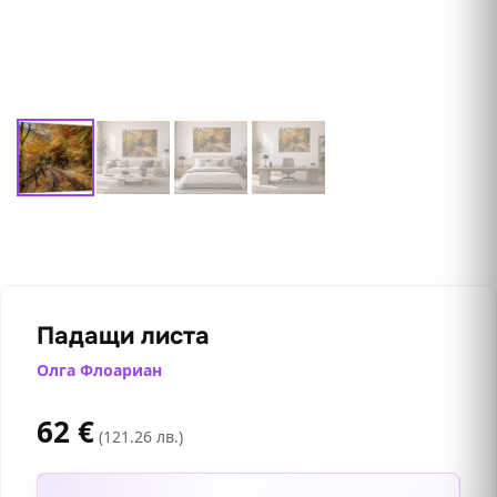
Падащи листа
Олга Флоариан
62
€
(121.26 лв.)