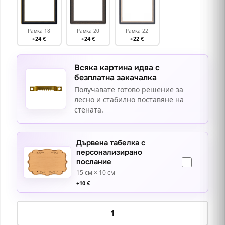
Рамка 18
Рамка 20
Рамка 22
+24 €
+24 €
+22 €
Всяка картина идва с
безплатна закачалка
Получавате готово решение за
лесно и стабилно поставяне на
стената.
Дървена табелка с
персонализирано
послание
15 см × 10 см
+
10
€
количество
за