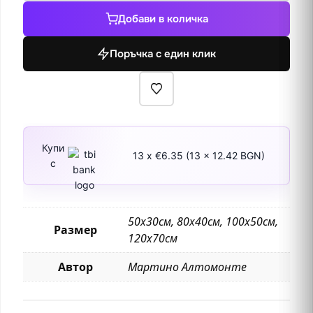
Отглеждане
Добави в количка
на
сина
Поръчка с един клик
на
вдовицата
от
Наин
Купи
13 x €6.35 (13 x 12.42 BGN)
с
50х30см, 80х40см, 100х50см,
Размер
120х70см
Автор
Мартино Алтомонте