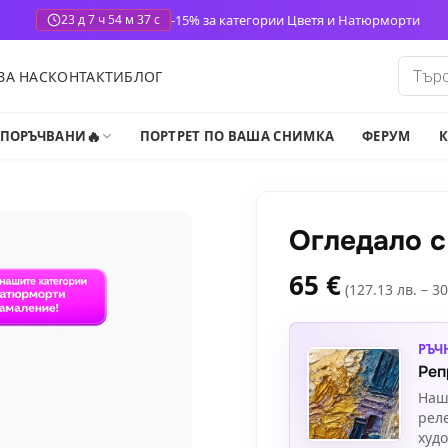
-15% за категории Цветя и Натюрморти
23 д 7 ч 54 м 36 с
Produ
ЗА НАС
КОНТАКТИ
БЛОГ
search
🔥
-ПОРЪЧВАНИ
ПОРТРЕТ ПО ВАША СНИМКА
ФЕРУМ
К
Огледало с
65
€
(127.13 лв. – 30
РЪЧ
Реп
Наш
рел
худ