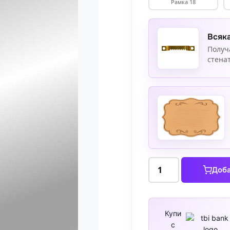
Рамка 18
Всяка
Получ
стенат
количество
Доба
за
Огледало
с
външна
Купи
с
рамка