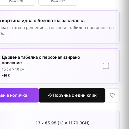
Рамка 20
Рамка 22
 картина идва с безплатна закачалка
авате готово решение за лесно и стабилно поставяне на
а.
Дървена табелка с персонализирано
послание
15 см × 10 см
+
10
€
ви в количка
Поръчка с един клик
13 x €5.98 (13 x 11.70 BGN)