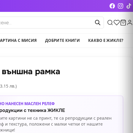
cts
АРТИНА С МИСИЯ
ДОБРИТЕ КНИГИ
КАКВО Е ЖИКЛЕ?
 външна рамка
3.15 лв.)
НО НАНЕСЕН МАСЛЕН РЕЛЕФ
родукции с техника ЖИКЛЕ
ите картини не са принт, те са репродукции с реален
еф и текстура, положени с малки четки от нашите
ожници!