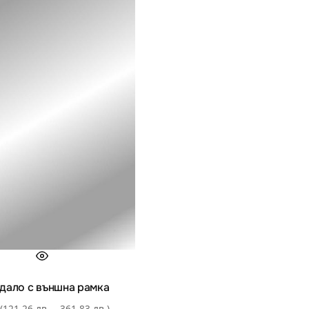
дало с външна рамка
(121.26 лв. – 361.83 лв.)