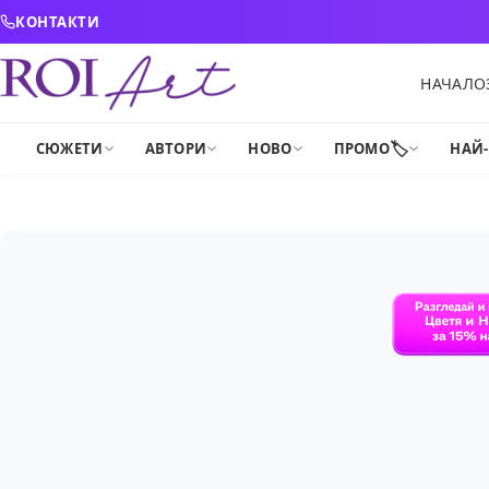
Skip to content
КОНТАКТИ
НАЧАЛО
🏷️
СЮЖЕТИ
АВТОРИ
НОВО
ПРОМО
НАЙ