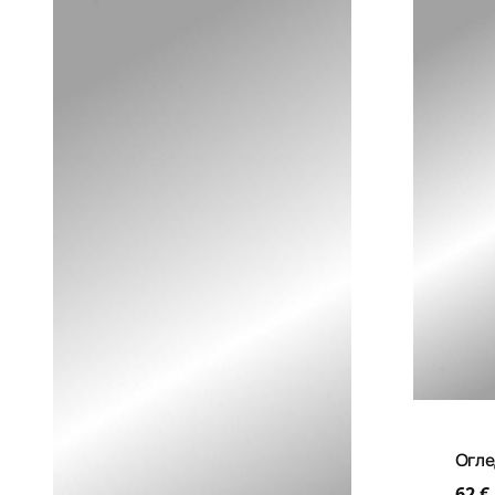
Огле
62
€