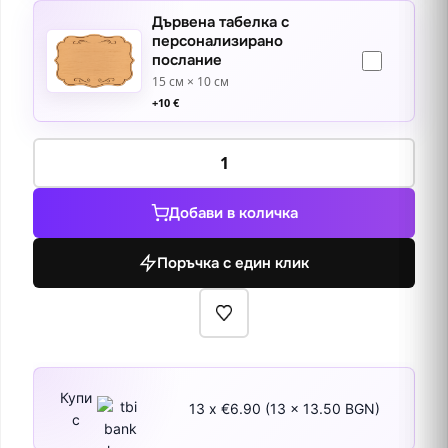
Дървена табелка с
персонализирано
послание
15 см × 10 см
+
10
€
количество
за
Натюрморт
Добави в количка
с
цветя
Поръчка с един клик
и
птиче
гнездо
Купи
13 x €6.90 (13 x 13.50 BGN)
с