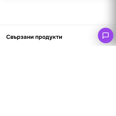
Свързани продукти
ПРОМО
Натюрморт 4
62
€
53
€