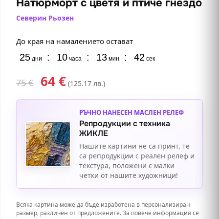
Натюрморт с цветя и птиче гнездо
Северин Рьозен
До края на намалението остават
25
:
10
:
13
:
42
дни
часа
мин
сек
64
€
75
€
(125.17 лв.)
РЪЧНО НАНЕСЕН МАСЛЕН РЕЛЕФ
Репродукции с техника
ЖИКЛЕ
Нашите картини не са принт, те
са репродукции с реален релеф и
текстура, положени с малки
четки от нашите художници!
Всяка картина може да бъде изработена в персонализиран
размер, различен от предложените. За повече информация се