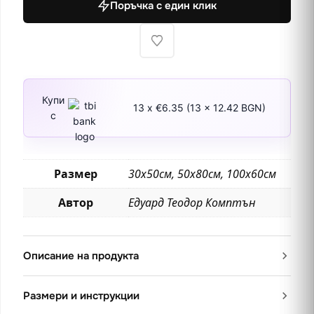
Поръчка с един клик
с
изглед
към
фермите
Купи
13 x €6.35 (13 x 12.42 BGN)
с
Размер
30х50см, 50х80см, 100х60см
Автор
Едуард Теодор Комптън
Описание на продукта
Размери и инструкции