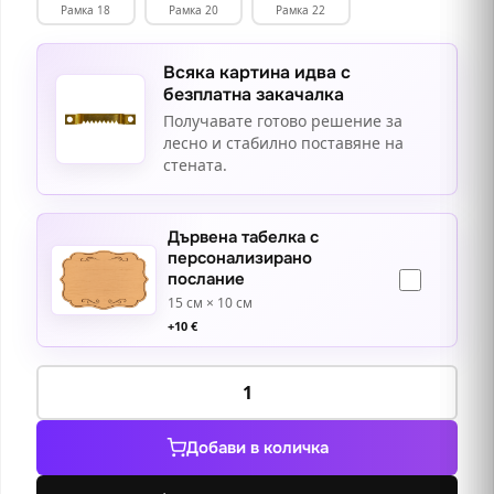
Рамка 18
Рамка 20
Рамка 22
Всяка картина идва с
безплатна закачалка
Получавате готово решение за
лесно и стабилно поставяне на
стената.
Дървена табелка с
персонализирано
послание
15 см × 10 см
+
10
€
количество
за
На
Добави в количка
селския
фонтан