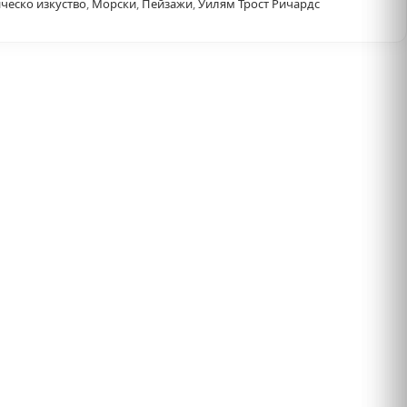
ческо изкуство
,
Морски
,
Пейзажи
,
Уилям Трост Ричардс