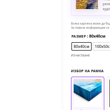
рел
худ
Всяка картина може да бъ
За повече информация се 
: 80х40см
РАЗМЕР
80х40см
100х50
Изчистване
ИЗБОР НА РАМКА