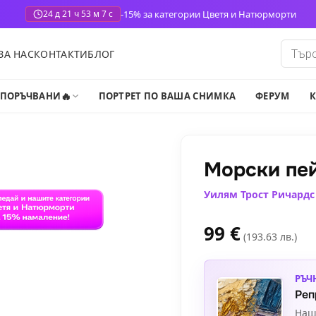
-15% за категории Цветя и Натюрморти
24 д 21 ч 53 м 6 с
Produ
ЗА НАС
КОНТАКТИ
БЛОГ
search
🔥
-ПОРЪЧВАНИ
ПОРТРЕТ ПО ВАША СНИМКА
ФЕРУМ
К
Морски пей
Уилям Трост Ричардс
99
€
(193.63 лв.)
РЪЧ
Реп
Наш