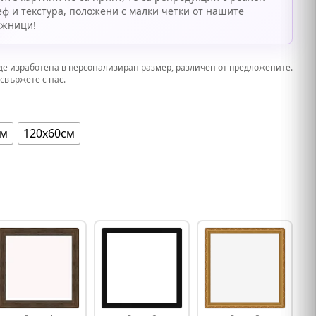
еф и текстура, положени с малки четки от нашите
ожници!
де изработена в персонализиран размер, различен от предложените.
свържете с нас.
см
120х60см