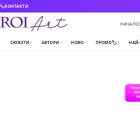
Skip to content
КОНТАКТИ
НАЧАЛО
🏷️
СЮЖЕТИ
АВТОРИ
НОВО
ПРОМО
НАЙ