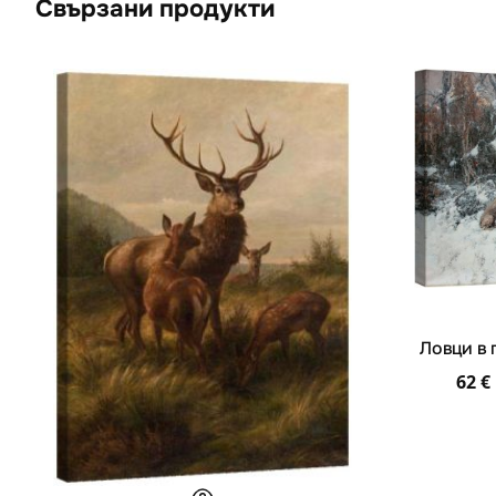
Свързани продукти
Ловци в 
62
€