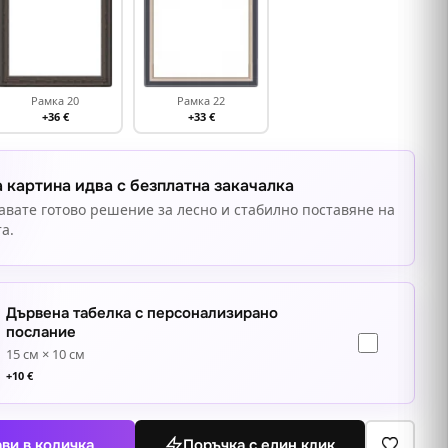
Рамка 20
Рамка 22
+36 €
+33 €
 картина идва с безплатна закачалка
авате готово решение за лесно и стабилно поставяне на
а.
Дървена табелка с персонализирано
послание
15 см × 10 см
+
10
€
ви в количка
Поръчка с един клик