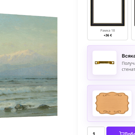
Рамка 18
+36 €
Всяка
Получ
стенат
количество
Доба