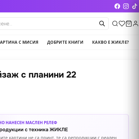
cts
АРТИНА С МИСИЯ
ДОБРИТЕ КНИГИ
КАКВО Е ЖИКЛЕ?
заж с планини 22
НО НАНЕСЕН МАСЛЕН РЕЛЕФ
родукции с техника ЖИКЛЕ
ите картини не са принт, те са репродукции с реален