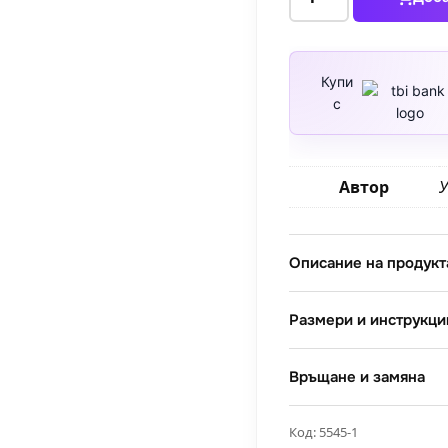
за
Морски
пейзаж
с
Купи
с
планини
22
Автор
У
Описание на продукт
Размери и инструкци
Връщане и замяна
Код:
5545-1