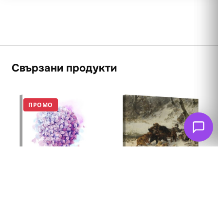
Свързани продукти
ПРОМО
Лов на глиган 1874
62
€
Балон от люляци
(121.26 лв. – 361.83
75
€
64
€
лв.)