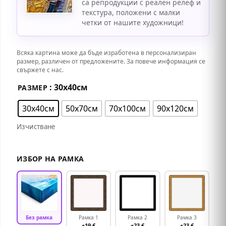
са репродукции с реален релеф и
текстура, положени с малки
четки от нашите художници!
Всяка картина може да бъде изработена в персонализиран
размер, различен от предложените. За повече информация се
свържете с нас.
: 30х40см
РАЗМЕР
30х40см
50х70см
70х100см
90х120см
Изчистване
ИЗБОР НА РАМКА
Без рамка
Рамка 1
Рамка 2
Рамка 3
+19 €
+23 €
+23 €