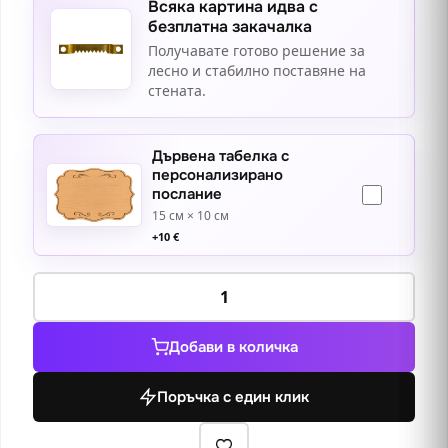
Всяка картина идва с
безплатна закачалка
Получавате готово решение за
лесно и стабилно поставяне на
стената.
Дървена табелка с
персонализирано
послание
15 см × 10 см
+
10
€
количество
за
Мопс
Добави в количка
донът
Поръчка с един клик