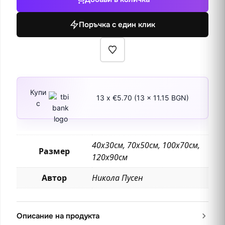
и
Венера
Поръчка с един клик
Купи
13 x €5.70 (13 x 11.15 BGN)
с
40х30см, 70х50см, 100х70см,
Размер
120х90см
Автор
Никола Пусен
Описание на продукта