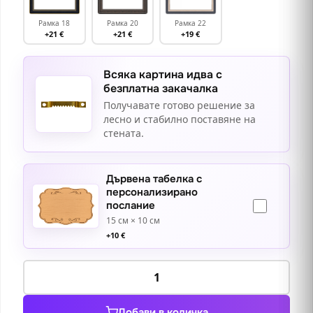
Рамка 18
Рамка 20
Рамка 22
+21 €
+21 €
+19 €
Всяка картина идва с
безплатна закачалка
Получавате готово решение за
лесно и стабилно поставяне на
стената.
Дървена табелка с
персонализирано
послание
15 см × 10 см
+
10
€
количество
за
Марс
Добави в количка