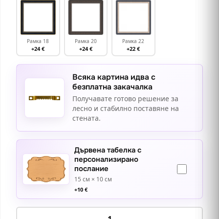
Рамка 18
Рамка 20
Рамка 22
+24 €
+24 €
+22 €
Всяка картина идва с
безплатна закачалка
Получавате готово решение за
лесно и стабилно поставяне на
стената.
Дървена табелка с
персонализирано
послание
15 см × 10 см
+
10
€
количество