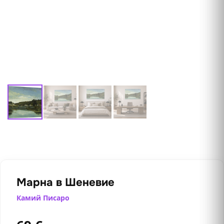
Марна в Шеневие
Камий Писаро