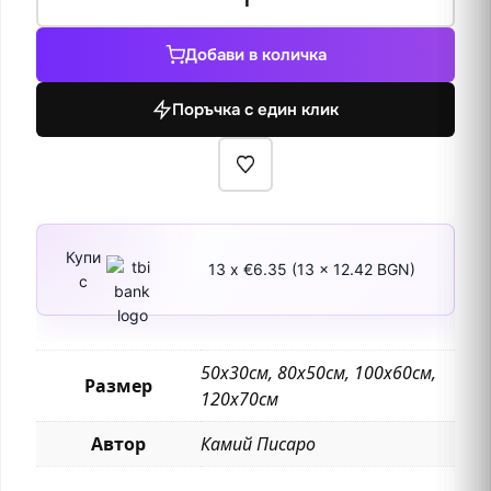
за
Марна
Добави в количка
в
Шеневие
Поръчка с един клик
Купи
13 x €6.35 (13 x 12.42 BGN)
с
50х30см, 80х50см, 100х60см,
Размер
120х70см
Автор
Камий Писаро