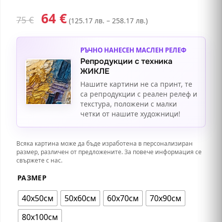
64
€
75
€
(125.17 лв. – 258.17 лв.)
РЪЧНО НАНЕСЕН МАСЛЕН РЕЛЕФ
Репродукции с техника
ЖИКЛЕ
Нашите картини не са принт, те
са репродукции с реален релеф и
текстура, положени с малки
четки от нашите художници!
Всяка картина може да бъде изработена в персонализиран
размер, различен от предложените. За повече информация се
свържете с нас.
РАЗМЕР
40х50см
50x60см
60х70см
70x90см
80х100см