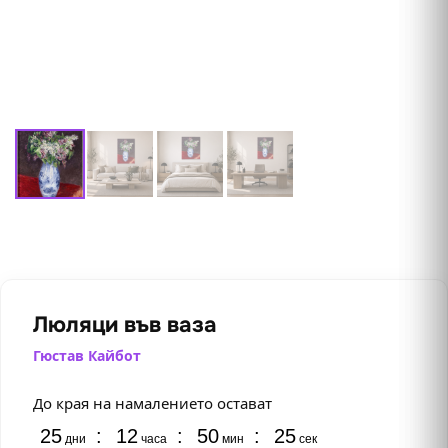
Люляци във ваза
Гюстав Кайбот
До края на намалението остават
25
:
12
:
50
:
24
дни
часа
мин
сек