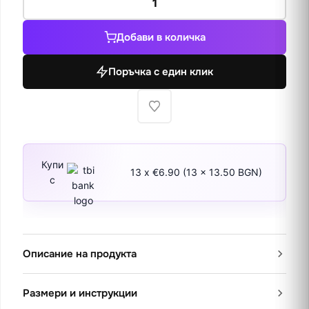
за
Люляци
Добави в количка
във
ваза
Поръчка с един клик
Купи
13 x €6.90 (13 x 13.50 BGN)
с
Описание на продукта
Размери и инструкции