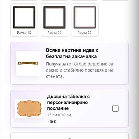
Рамка 18
Рамка 20
Рамка 22
Всяка картина идва с
безплатна закачалка
Получавате готово решение за
лесно и стабилно поставяне на
стената.
Дървена табелка с
персонализирано
послание
15 см × 10 см
+
10
€
количество