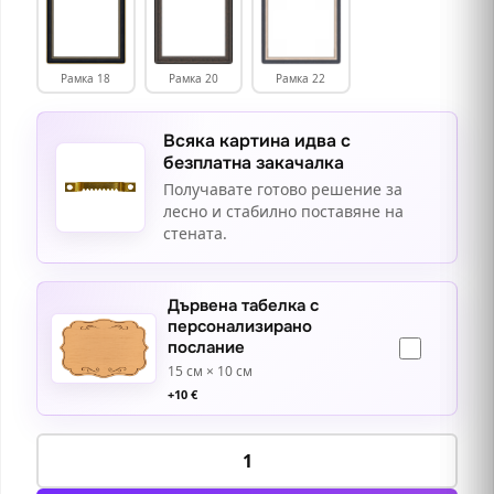
Рамка 18
Рамка 20
Рамка 22
Всяка картина идва с
безплатна закачалка
Получавате готово решение за
лесно и стабилно поставяне на
стената.
Дървена табелка с
персонализирано
послание
15 см × 10 см
+
10
€
количество
за