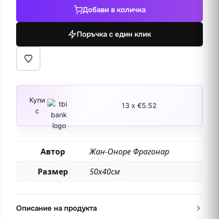
Любовно
Добави в количка
писмо
Поръчка с един клик
Купи
13 x €5.52
с
Автор
Жан-Оноре Фрагонар
Размер
50х40см
Описание на продукта