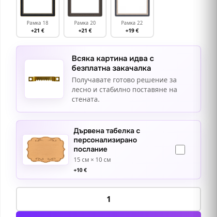
Рамка 18
Рамка 20
Рамка 22
+21 €
+21 €
+19 €
Всяка картина идва с
безплатна закачалка
Получавате готово решение за
лесно и стабилно поставяне на
стената.
Дървена табелка с
персонализирано
послание
15 см × 10 см
+
10
€
количество
за
Лоджия