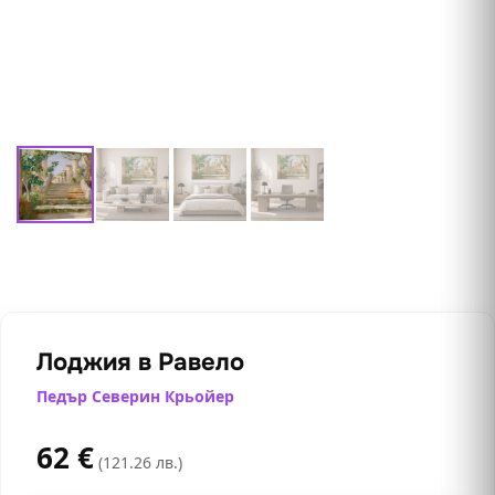
Лоджия в Равело
Педър Северин Крьойер
62
€
(121.26 лв.)