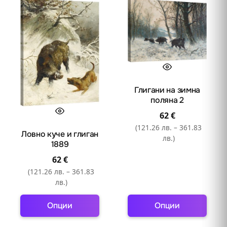
Глигани на зимна
поляна 2
62
€
(121.26 лв. – 361.83
Ловно куче и глиган
лв.)
1889
62
€
(121.26 лв. – 361.83
лв.)
Опции
Опции
This
This