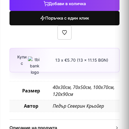
Добави в количка
в
Равело
Поръчка с един клик
Купи
13 x €5.70 (13 x 11.15 BGN)
с
40х30см, 70х50см, 100х70см,
Размер
120х90см
Автор
Педър Северин Крьойер
Описание на продукта