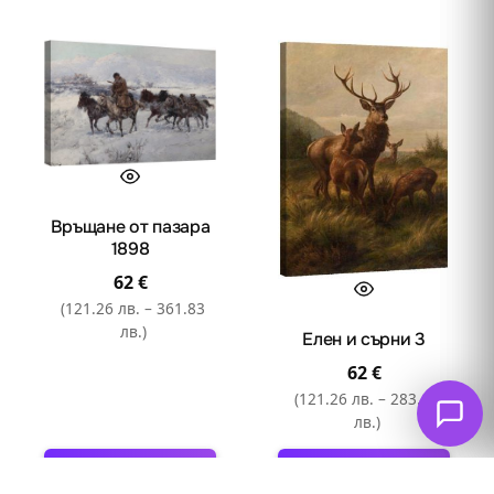
product
product
has
has
multiple
multiple
variants.
variants.
The
The
options
options
may
may
be
be
Връщане от пазара
chosen
chosen
1898
on
on
62
€
the
the
(121.26 лв. – 361.83
product
product
лв.)
Елен и сърни 3
page
page
62
€
(121.26 лв. – 283.60
лв.)
Опции
Опции