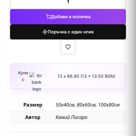
за
Лодки
Добави в количка
в
Понтоаз
Поръчка с един клик
Купи
13 x €6.90 (13 x 13.50 BGN)
с
Размер
50х40см, 80х60см, 100х80см
Автор
Камий Писаро