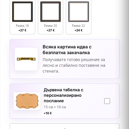
Рамка 18
Рамка 20
Рамка 22
+27 €
+27 €
+24 €
Всяка картина идва с
безплатна закачалка
Получавате готово решение за
лесно и стабилно поставяне на
стената.
Дървена табелка с
персонализирано
послание
15 см × 10 см
+
10
€
количество