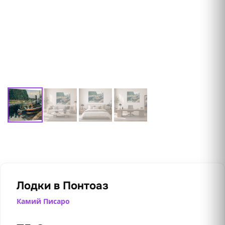
Лодки в Понтоаз
Камий Писаро