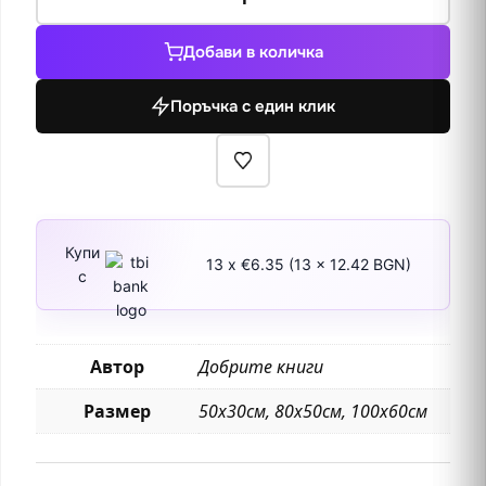
за
Легендата
Добави в количка
за
Баба
Поръчка с един клик
Вида
Купи
13 x €6.35 (13 x 12.42 BGN)
с
Автор
Добрите книги
Размер
50х30см, 80х50см, 100х60см