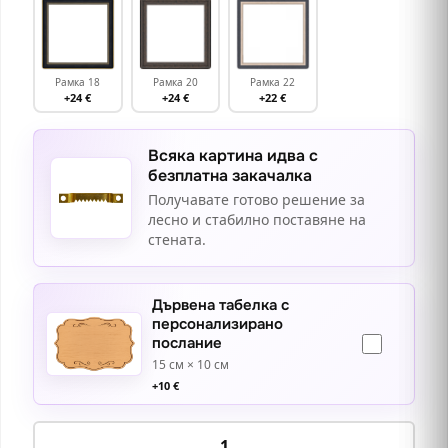
Рамка 18
Рамка 20
Рамка 22
+24 €
+24 €
+22 €
Всяка картина идва с
безплатна закачалка
Получавате готово решение за
лесно и стабилно поставяне на
стената.
Дървена табелка с
персонализирано
послание
15 см × 10 см
+
10
€
количество