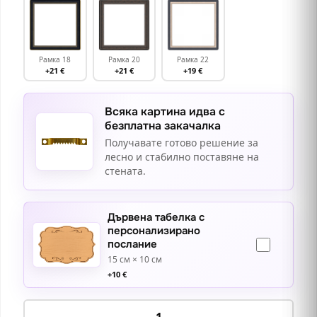
Рамка 18
Рамка 20
Рамка 22
+21 €
+21 €
+19 €
Всяка картина идва с
безплатна закачалка
Получавате готово решение за
лесно и стабилно поставяне на
стената.
Дървена табелка с
персонализирано
послание
15 см × 10 см
+
10
€
количество