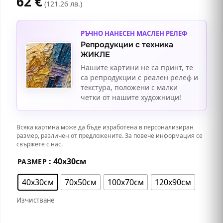
62
€
(121.26 лв.)
РЪЧНО НАНЕСЕН МАСЛЕН РЕЛЕФ
Репродукции с техника
ЖИКЛЕ
Нашите картини не са принт, те
са репродукции с реален релеф и
текстура, положени с малки
четки от нашите художници!
Всяка картина може да бъде изработена в персонализиран
размер, различен от предложените. За повече информация се
свържете с нас.
: 40х30см
РАЗМЕР
40х30см
70х50см
100х70см
120х90см
Изчистване