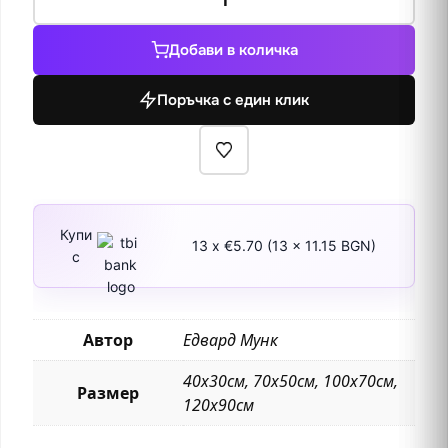
за
Крайбрежен
Добави в количка
пейзаж
от
Поръчка с един клик
1918
Купи
13 x €5.70 (13 x 11.15 BGN)
с
Автор
Едвард Мунк
40х30см, 70х50см, 100х70см,
Размер
120х90см