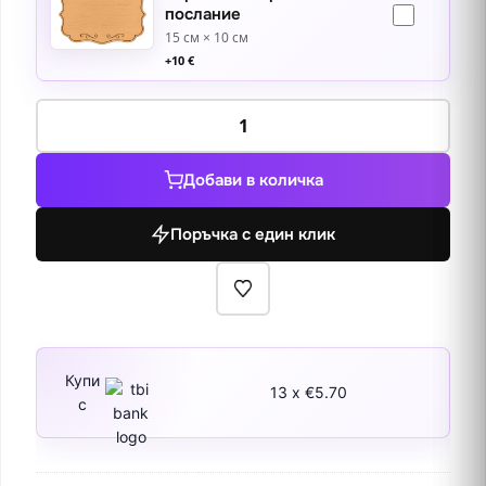
послание
15 см × 10 см
+
10
€
количество
за
Кръщаването
Добави в количка
на
Свети
Поръчка с един клик
Йоан
в
река
Йордан
Купи
13 x €5.70
с