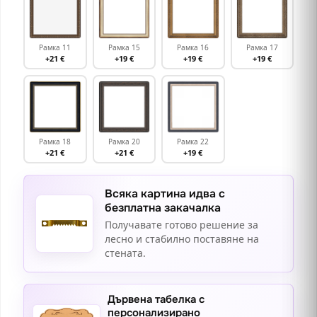
Рамка 11
Рамка 15
Рамка 16
Рамка 17
+21 €
+19 €
+19 €
+19 €
Рамка 18
Рамка 20
Рамка 22
+21 €
+21 €
+19 €
Всяка картина идва с
безплатна закачалка
Получавате готово решение за
лесно и стабилно поставяне на
стената.
Дървена табелка с
персонализирано