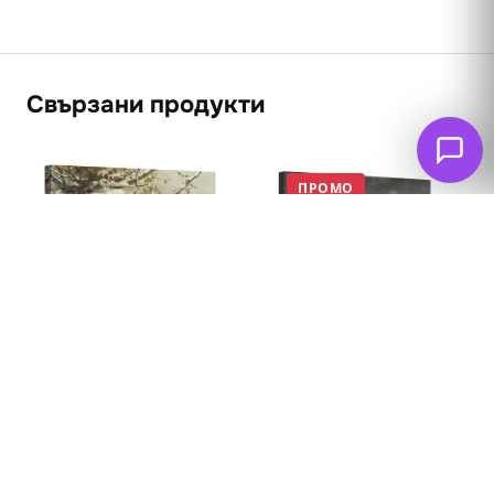
Свързани продукти
ПРОМО
Орхидея с две
птички 1871
62
€
53
€
(103.66 лв. – 240.57
Ловно куче и глиган
лв.)
1889