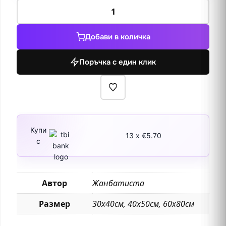
количество
за
Катедралата
Добави в количка
на
Шартр
Поръчка с един клик
1830
Купи
13 x €5.70
с
Автор
Жанбатиста
Размер
30х40см, 40х50см, 60х80см