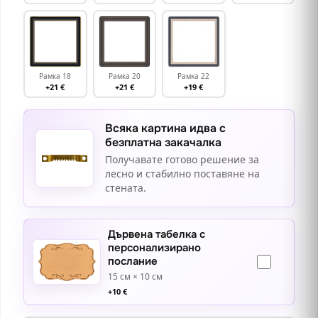
Рамка 18
Рамка 20
Рамка 22
+21 €
+21 €
+19 €
Всяка картина идва с
безплатна закачалка
Получавате готово решение за
лесно и стабилно поставяне на
стената.
Дървена табелка с
персонализирано
послание
15 см × 10 см
+
10
€