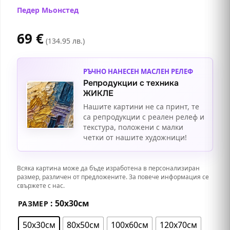
Педер Мьонстед
69
€
(134.95 лв.)
РЪЧНО НАНЕСЕН МАСЛЕН РЕЛЕФ
Репродукции с техника
ЖИКЛЕ
Нашите картини не са принт, те
са репродукции с реален релеф и
текстура, положени с малки
четки от нашите художници!
Всяка картина може да бъде изработена в персонализиран
размер, различен от предложените. За повече информация се
свържете с нас.
: 50х30см
РАЗМЕР
50х30см
80х50см
100х60см
120х70см