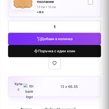
послание
15 см × 10 см
+
10
€
количество
за
Късен
Добави в количка
пролетен
ден
Поръчка с един клик
във
Валенсбек
1922
Купи
13 x €6.35
с