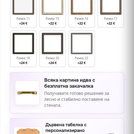
Рамка 11
Рамка 15
Рамка 16
Рамка 17
+24 €
+22 €
+22 €
+22 €
Рамка 18
Рамка 20
Рамка 22
+24 €
+24 €
+22 €
Всяка картина идва с
безплатна закачалка
Получавате готово решение за
лесно и стабилно поставяне на
стената.
Дървена табелка с
персонализирано