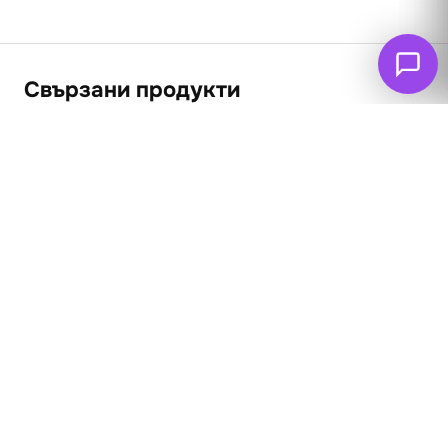
Свързани продукти
ПРОМО
Натюрморт с
плодове
62
€
53
€
(103.66 лв. – 240.57
Заек 1892
лв.)
62
€