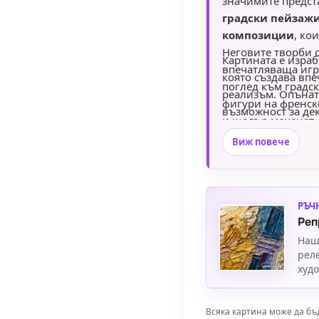
значимите предст
градски пейзажи
композиции
, ко
Неговите творби 
Картината е израб
впечатляваща игр
която създава впе
поглед към градс
реализъм. Опъната
фигури на френск
възможност за де
и щедър меценат,
елегантност и худ
Пиер-Огюст Реноар
Виж повече
окачване и е отли
популяризирането
ценители на клас
РЪЧ
Реп
Наш
рел
худ
Всяка картина може да бъ