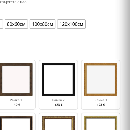
свържете с нас.
м
80х60см
100х80см
120х100см
Рамка 1
Рамка 2
Рамка 3
+19 €
+23 €
+23 €