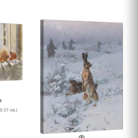
р
0.57 лв.)