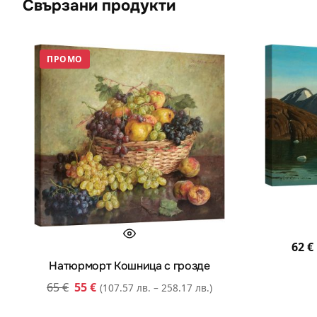
Свързани продукти
ПРОМО
62
€
Натюрморт Кошница с грозде
65
€
55
€
(107.57 лв. – 258.17 лв.)