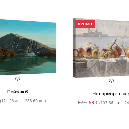
ПРОМО
Пейзаж 6
Натюрморт с на
(121.26 лв. – 283.60 лв.)
62
€
53
€
(103.66 лв. – 24