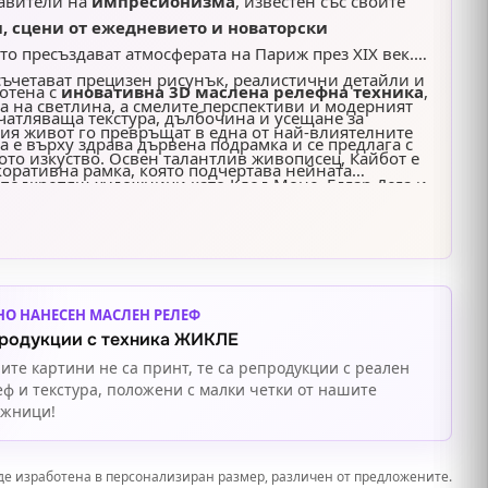
авители на
импресионизма
, известен със своите
, сцени от ежедневието и новаторски
ито пресъздават атмосферата на Париж през XIX век.
съчетават прецизен рисунък, реалистични детайли и
отена с
иновативна 3D маслена релефна техника
,
а на светлина, а смелите перспективи и модерният
чатляваща текстура, дълбочина и усещане за
кия живот го превръщат в една от най-влиятелните
 е върху здрава дървена подрамка и се предлага с
ото изкуство. Освен талантлив живописец, Кайбот е
коративна рамка, която подчертава нейната
 подкрепящ художници като Клод Моне, Едгар Дега и
ожествена стойност. Творбата е напълно готова за
, с което допринася за развитието и
чен избор за дома, офиса или като стилен подарък за
 на импресионизма.
ическото и импресионистичното изкуство.
НО НАНЕСЕН МАСЛЕН РЕЛЕФ
родукции с техника ЖИКЛЕ
ите картини не са принт, те са репродукции с реален
еф и текстура, положени с малки четки от нашите
ожници!
де изработена в персонализиран размер, различен от предложените.