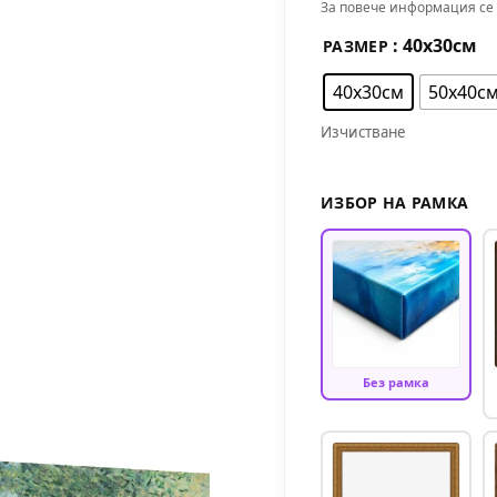
За повече информация се 
: 40х30см
РАЗМЕР
40х30см
50х40с
Изчистване
ИЗБОР НА РАМКА
Без рамка