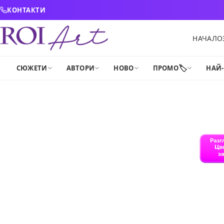
Skip to content
КОНТАКТИ
НАЧАЛО
🏷️
СЮЖЕТИ
АВТОРИ
НОВО
ПРОМО
НАЙ