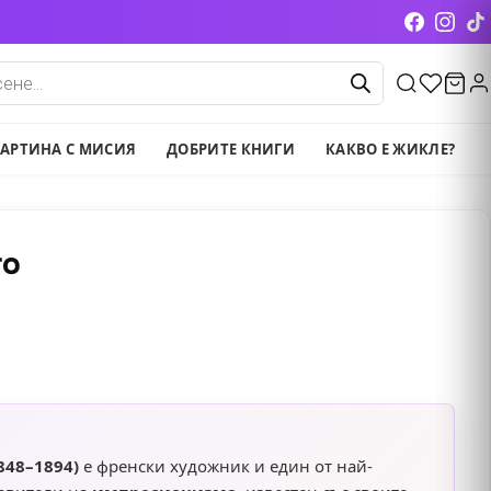
cts
АРТИНА С МИСИЯ
ДОБРИТЕ КНИГИ
КАКВО Е ЖИКЛЕ?
то
848–1894)
е френски художник и един от най-