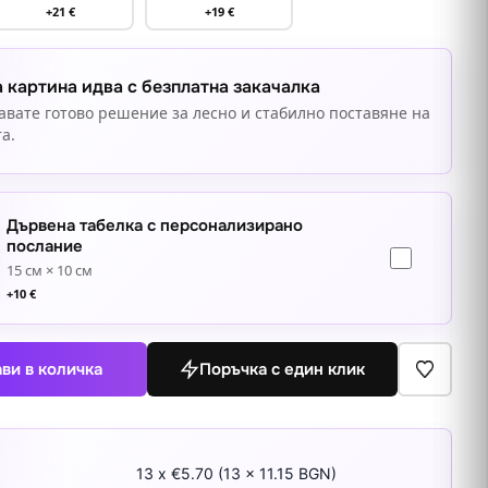
+21 €
+19 €
 картина идва с безплатна закачалка
авате готово решение за лесно и стабилно поставяне на
а.
Дървена табелка с персонализирано
послание
15 см × 10 см
+
10
€
ви в количка
Поръчка с един клик
13 x €5.70 (13 x 11.15 BGN)