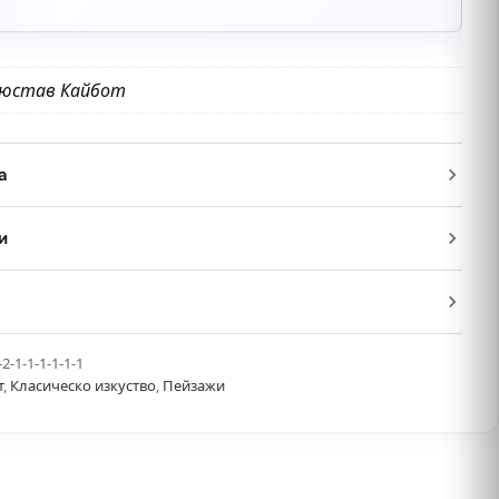
Гюстав Кайбот
а
и
-2-1-1-1-1-1-1
т
,
Класическо изкуство
,
Пейзажи