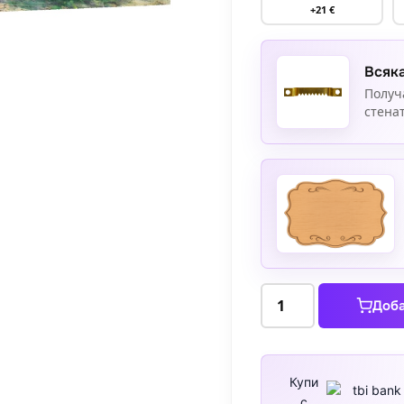
+21 €
Всяка
Получ
стенат
количество
Доба
за
Изкачването
Купи
с