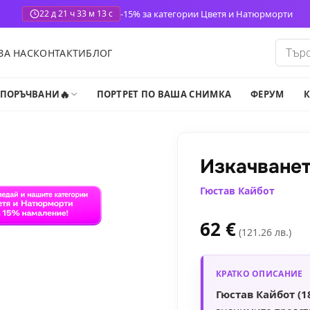
-15% за категории Цветя и Натюрморти
22 д 21 ч 33 м 11 с
Produ
ЗА НАС
КОНТАКТИ
БЛОГ
search
🔥
-ПОРЪЧВАНИ
ПОРТРЕТ ПО ВАША СНИМКА
ФЕРУМ
К
Изкачване
Гюстав Кайбот
62
€
(121.26 лв.)
КРАТКО ОПИСАНИЕ
Гюстав Кайбот (1