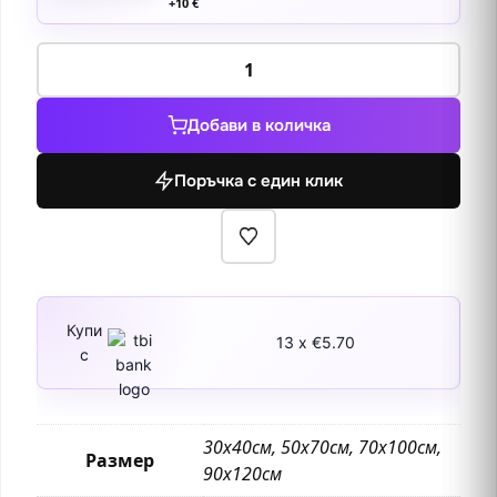
+
10
€
количество
за
Христос
Добави в количка
поддържан
от
Поръчка с един клик
две
ангелчета
Купи
13 x €5.70
с
30х40см, 50х70см, 70х100см,
Размер
90х120см