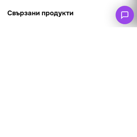
Свързани продукти
ПРОМО
ПРОМО
Натюрморт 4
62
€
53
€
Ваза с цветя 4
(103.66 лв. – 258.17
лв.)
62
€
53
€
(103.66 лв. – 240.57
лв.)