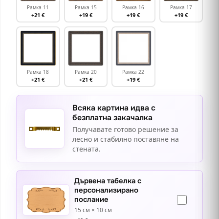
Рамка 11
Рамка 15
Рамка 16
Рамка 17
+21 €
+19 €
+19 €
+19 €
Рамка 18
Рамка 20
Рамка 22
+21 €
+21 €
+19 €
Всяка картина идва с
безплатна закачалка
Получавате готово решение за
лесно и стабилно поставяне на
стената.
Дървена табелка с
персонализирано
послание
15 см × 10 см