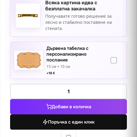
Всяка картина идва с
безплатна закачалка
Получавате готово решение за
лесно и стабилно поставяне на
стената.
Дървена табелка с
персонализирано
послание
15 см × 10 см
+
10
€
количество
за
Гранд
Добави в количка
Канал,
мост
Поръчка с един клик
Риалто