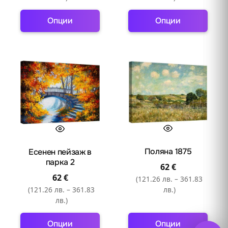
Опции
Опции
This
This
product
product
has
has
multiple
multiple
variants.
variants.
The
The
options
options
may
may
be
be
Поляна 1875
Есенен пейзаж в
chosen
chosen
парка 2
on
on
62
€
62
€
the
the
(121.26 лв. – 361.83
(121.26 лв. – 361.83
лв.)
product
product
лв.)
page
page
Опции
Опции