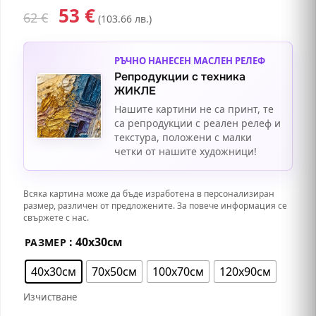
53
€
62
€
(103.66 лв.)
РЪЧНО НАНЕСЕН МАСЛЕН РЕЛЕФ
Репродукции с техника
ЖИКЛЕ
Нашите картини не са принт, те
са репродукции с реален релеф и
текстура, положени с малки
четки от нашите художници!
Всяка картина може да бъде изработена в персонализиран
размер, различен от предложените. За повече информация се
свържете с нас.
: 40х30см
РАЗМЕР
40х30см
70х50см
100х70см
120х90см
Изчистване