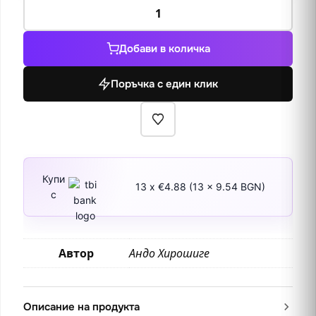
количество
за
Градина
Добави в количка
с
ириси
Поръчка с един клик
Купи
13 x €4.88 (13 x 9.54 BGN)
с
Автор
Андо Хирошиге
Описание на продукта