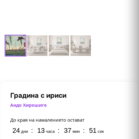
Градина с ириси
Андо Хирошиге
До края на намалението остават
24
:
13
:
37
:
50
дни
часа
мин
сек