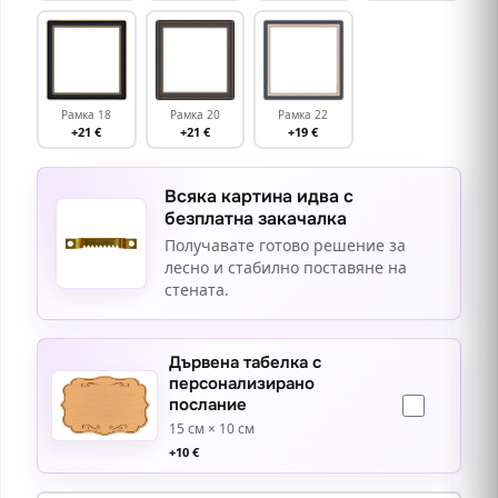
Рамка 18
Рамка 20
Рамка 22
+21 €
+21 €
+19 €
Всяка картина идва с
безплатна закачалка
Получавате готово решение за
лесно и стабилно поставяне на
стената.
Дървена табелка с
персонализирано
послание
15 см × 10 см
+
10
€