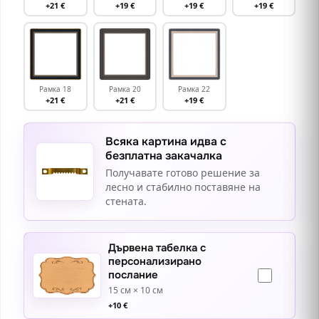
+21 €
+19 €
+19 €
+19 €
Рамка 18
Рамка 20
Рамка 22
+21 €
+21 €
+19 €
Всяка картина идва с
безплатна закачалка
Получавате готово решение за
лесно и стабилно поставяне на
стената.
Дървена табелка с
персонализирано
послание
15 см × 10 см
+
10
€