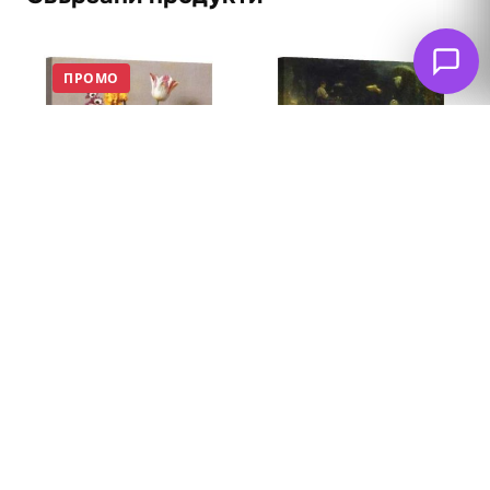
ПРОМО
Ваза с цветя 4
Садко в подводното
царство
62
€
53
€
62
€
(103.66 лв. – 240.57
(121.26 лв. – 283.60
лв.)
лв.)