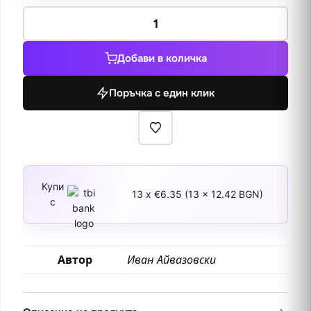
количество
за
Гледка
Добави в количка
към
Константинопол
Поръчка с един клик
и
Босфора
Купи
13 x €6.35 (13 x 12.42 BGN)
с
Автор
Иван Айвазовски