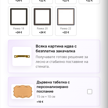
+24 €
+22 €
+22 €
+22 €
Рамка 18
Рамка 20
Рамка 22
+24 €
+24 €
+22 €
Всяка картина идва с
безплатна закачалка
Получавате готово решение за
лесно и стабилно поставяне на
стената.
Дървена табелка с
персонализирано
послание
15 см × 10 см
+
10
€