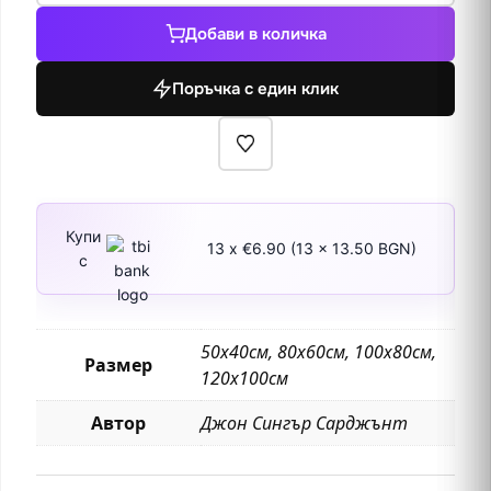
Езерото
Добави в количка
О'Хара
Поръчка с един клик
Купи
13 x €6.90 (13 x 13.50 BGN)
с
50х40см, 80х60см, 100х80см,
Размер
120х100см
Автор
Джон Сингър Сарджънт