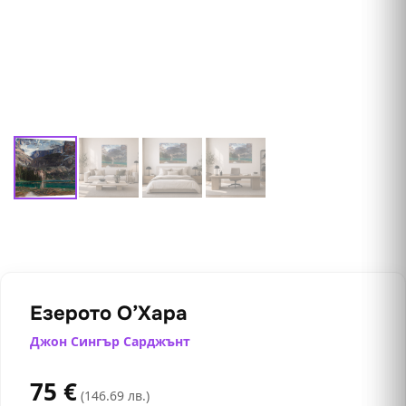
Езерото О’Хара
Джон Сингър Сарджънт
75
€
(146.69 лв.)