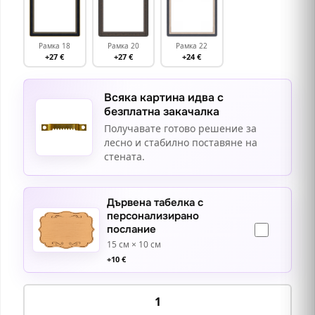
Рамка 18
Рамка 20
Рамка 22
+27 €
+27 €
+24 €
Всяка картина идва с
безплатна закачалка
Получавате готово решение за
лесно и стабилно поставяне на
стената.
Дървена табелка с
персонализирано
послание
15 см × 10 см
+
10
€
количество
за