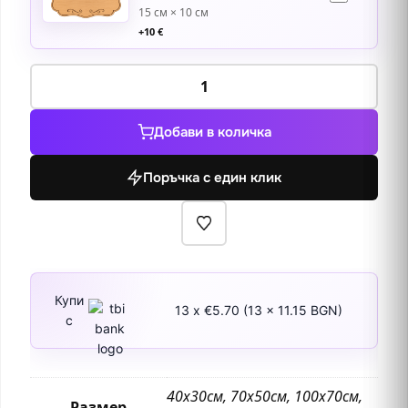
15 см × 10 см
+
10
€
количество
за
Езерото
Добави в количка
Джордж
и
Поръчка с един клик
селото
Колдуел
Купи
13 x €5.70 (13 x 11.15 BGN)
с
40х30см, 70х50см, 100х70см,
Размер