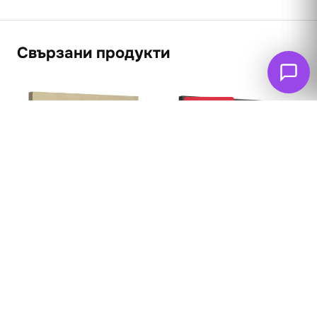
Свързани продукти
ПРОМО
Орхидея с две
птички 1871
62
€
53
€
Елен 2
(103.66 лв. – 240.57
лв.)
62
€
(121.26 лв. – 283.60