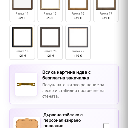
Рамка 11
Рамка 15
Рамка 16
Рамка 17
+21 €
+19 €
+19 €
+19 €
Рамка 18
Рамка 20
Рамка 22
+21 €
+21 €
+19 €
Всяка картина идва с
безплатна закачалка
Получавате готово решение за
лесно и стабилно поставяне на
стената.
Дървена табелка с
персонализирано
послание