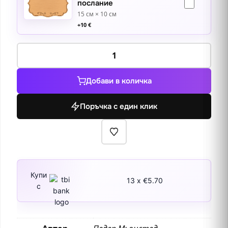
послание
15 см × 10 см
+
10
€
количество
за
Един
Добави в количка
летен
ден
Поръчка с един клик
край
река
в
гората
1914
Купи
13 x €5.70
с