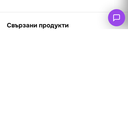
Свързани продукти
ПРОМО
Натюрморт с
плодове
62
€
53
€
(103.66 лв. – 240.57
Ловно куче и глиган
лв.)
1889