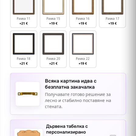
Рамка 11
Рамка 15
Рамка 16
Рамка 17
+21 €
+19 €
+19 €
+19 €
Рамка 18
Рамка 20
Рамка 22
+21 €
+21 €
+19 €
Всяка картина идва с
безплатна закачалка
Получавате готово решение за
лесно и стабилно поставяне на
стената.
Дървена табелка с
персонализирано