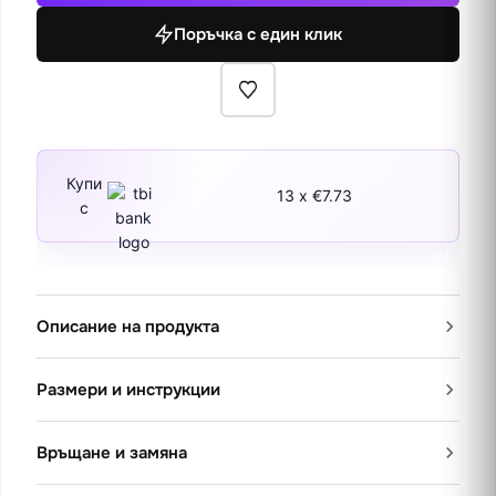
от
Поръчка с един клик
Азия
Купи
13 x €7.73
с
Описание на продукта
Размери и инструкции
Връщане и замяна