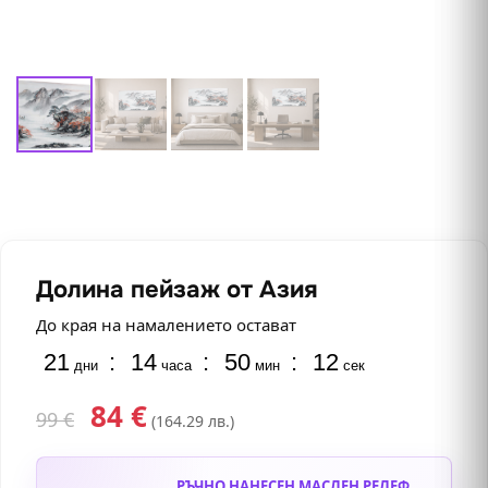
Долина пейзаж от Азия
До края на намалението остават
21
:
14
:
50
:
11
дни
часа
мин
сек
84
€
99
€
(164.29 лв.)
РЪЧНО НАНЕСЕН МАСЛЕН РЕЛЕФ