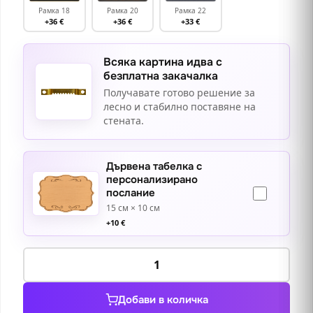
Рамка 18
Рамка 20
Рамка 22
+36 €
+36 €
+33 €
Всяка картина идва с
безплатна закачалка
Получавате готово решение за
лесно и стабилно поставяне на
стената.
Дървена табелка с
персонализирано
послание
15 см × 10 см
+
10
€
количество
за
Долина
Добави в количка
пейзаж