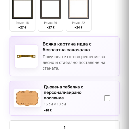
Рамка 18
Рамка 20
Рамка 22
+27 €
+27 €
+24 €
Всяка картина идва с
безплатна закачалка
Получавате готово решение за
лесно и стабилно поставяне на
стената.
Дървена табелка с
персонализирано
послание
15 см × 10 см
+
10
€
количество