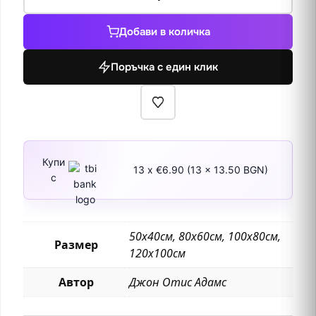
за
Ден
Добави в количка
за
пране,
Поръчка с един клик
Бавария
Купи
13 x €6.90 (13 x 13.50 BGN)
с
50х40см, 80х60см, 100х80см,
Размер
120х100см
Автор
Джон Отис Адамс