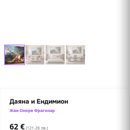
Даяна и Ендимион
Жан-Оноре Фрагонар
62
€
(121.26 лв.)