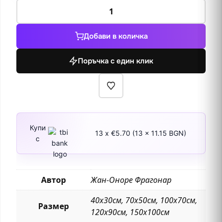
количество
за
Даяна
Добави в количка
и
Ендимион
Поръчка с един клик
Купи
13 x €5.70 (13 x 11.15 BGN)
с
Автор
Жан-Оноре Фрагонар
40х30см, 70х50см, 100х70см,
Размер
120х90см, 150х100см