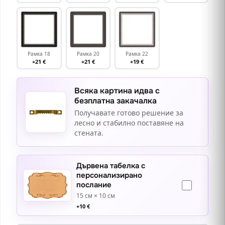
Рамка 18
Рамка 20
Рамка 22
+21 €
+21 €
+19 €
Всяка картина идва с
безплатна закачалка
Получавате готово решение за
лесно и стабилно поставяне на
стената.
Дървена табелка с
персонализирано
послание
15 см × 10 см
+
10
€