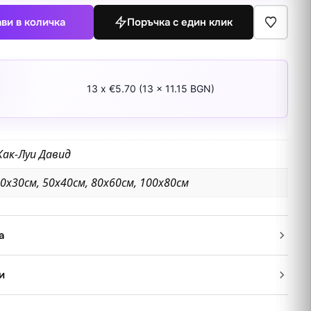
ви в количка
Поръчка с един клик
13 x €5.70 (13 x 11.15 BGN)
ак-Луи Давид
0х30см, 50х40см, 80х60см, 100х80см
а
и