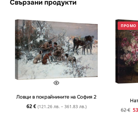
Свързани продукти
ПРОМО
Ловци в покрайнините на София 2
На
62
€
(121.26 лв. – 361.83 лв.)
62
€
5