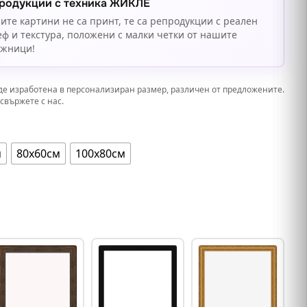
родукции с техника ЖИКЛЕ
ите картини не са принт, те са репродукции с реален
еф и текстура, положени с малки четки от нашите
ожници!
де изработена в персонализиран размер, различен от предложените.
свържете с нас.
м
80х60см
100х80см