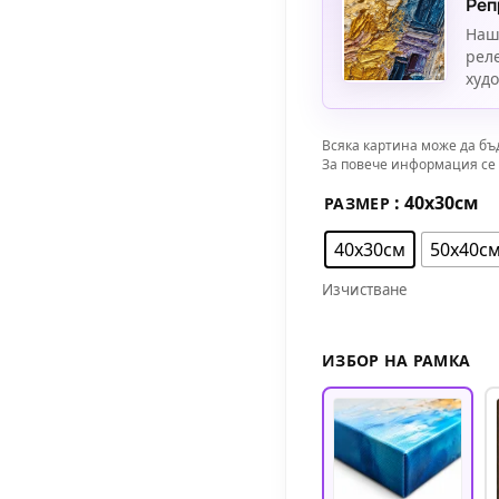
Реп
Наш
рел
худ
Всяка картина може да бъ
За повече информация се 
: 40х30см
РАЗМЕР
40х30см
50х40с
Изчистване
ИЗБОР НА РАМКА