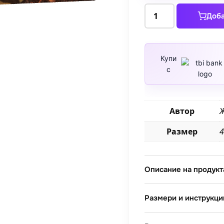
количество
Доба
за
Даяна
и
Аполон
Купи
с
пронизват
децата
на
Ниоба
Автор
Ж
със
Размер
4
стрелите
си
1772
Описание на продукт
Размери и инструкци