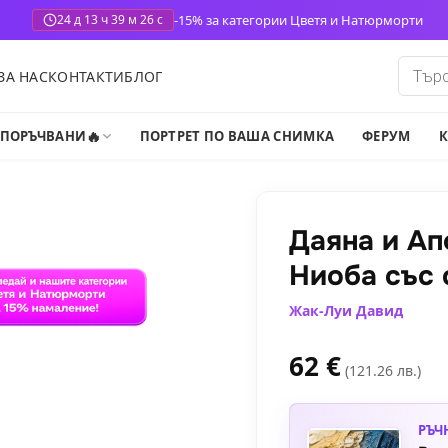
-15% за категории Цветя и Натюрморти
24 д 13 ч 39 м 25 с
Produ
ЗА НАС
КОНТАКТИ
БЛОГ
search
🔥
-ПОРЪЧВАНИ
ПОРТРЕТ ПО ВАША СНИМКА
ФЕРУМ
К
Даяна и Ап
Ниоба със 
Жак-Луи Давид
62
€
(121.26 лв.)
РЪЧ