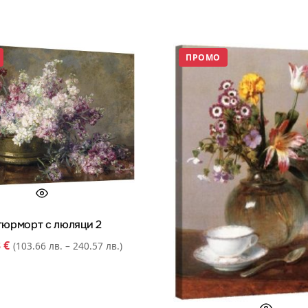
ПРОМО
тюрморт с люляци 2
3
€
(103.66 лв. – 240.57 лв.)