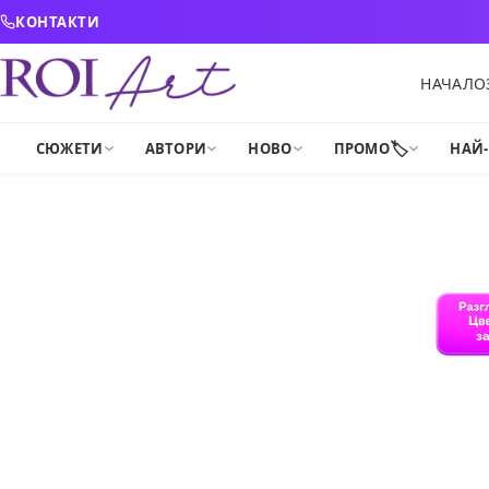
Skip to content
КОНТАКТИ
НАЧАЛО
🏷️
СЮЖЕТИ
АВТОРИ
НОВО
ПРОМО
НАЙ