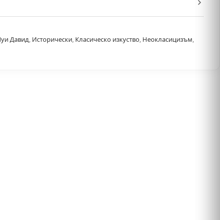
Луи Давид
,
Исторически
,
Класическо изкуство
,
Неокласицизъм
,