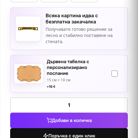
Всяка картина идва с
безплатна закачалка
Получавате готово решение за
лесно и стабилно поставяне на
стената.
Дървена табелка с
персонализирано
послание
15 см × 10 см
+
10
€
количество
за
Давид
Добави в количка
-
графити
Поръчка с един клик