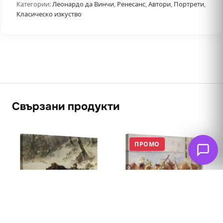
Категории:
Леонардо да Винчи
,
Ренесанс
,
Автори
,
Портрети
,
Класическо изкуство
Свързани продукти
ПРОМО
Натюрморт с нар
Лов на глиган 1874