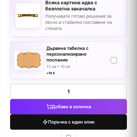
Всяка картина идва с
безплатна закачалка
Получавате готово решение за
лесно и стабилно поставяне на
стената.
Дървена табелка с
персонализирано
послание
15 см × 10 см
+
10
€
количество
за
Дамата
Добави в количка
с
хермелина
Поръчка с един клик