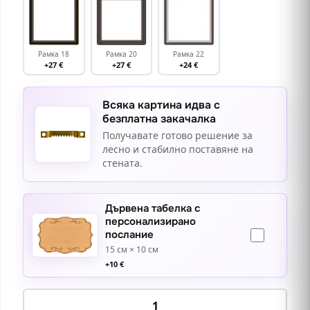
Рамка 18
Рамка 20
Рамка 22
+27 €
+27 €
+24 €
Всяка картина идва с
безплатна закачалка
Получавате готово решение за
лесно и стабилно поставяне на
стената.
Дървена табелка с
персонализирано
послание
15 см × 10 см
+
10
€
количество