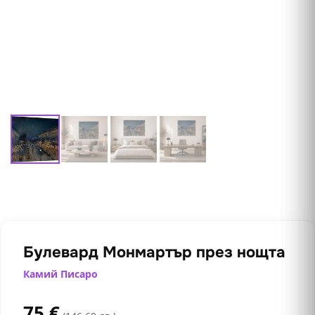
Булевард Монмартър през нощта
Камий Писаро
75
€