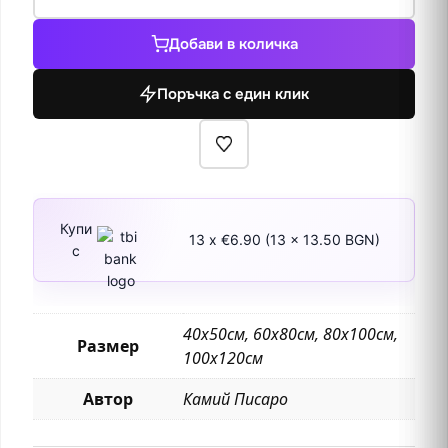
за
Булевард
Добави в количка
Монмартър
през
Поръчка с един клик
нощта
Купи
13 x €6.90 (13 x 13.50 BGN)
с
40х50см, 60х80см, 80х100см,
Размер
100х120см
Автор
Камий Писаро