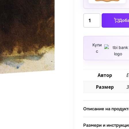
количество
Доба
за
Букет
във
ваза
Купи
с
1882
Автор
Е
Размер
3
Описание на продукт
Размери и инструкци