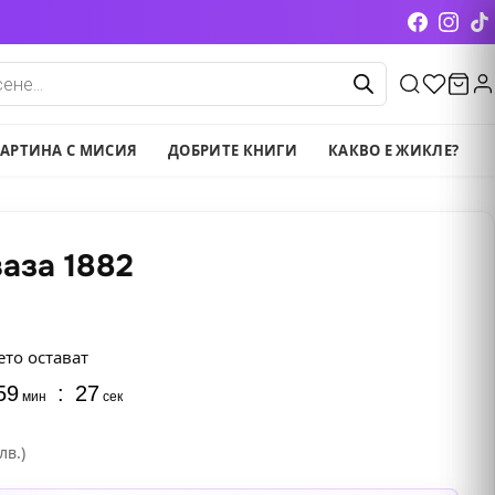
cts
АРТИНА С МИСИЯ
ДОБРИТЕ КНИГИ
КАКВО Е ЖИКЛЕ?
ваза 1882
ето остават
59
:
25
мин
сек
лв.)