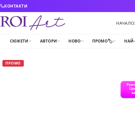
Skip to content
КОНТАКТИ
НАЧАЛО
🏷️
СЮЖЕТИ
АВТОРИ
НОВО
ПРОМО
НАЙ
ПРОМО