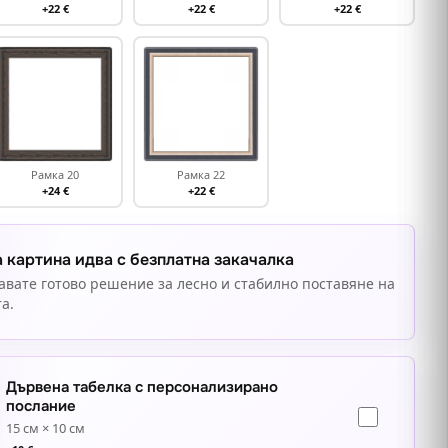
+22 €
+22 €
+22 €
Рамка 20
Рамка 22
+24 €
+22 €
 картина идва с безплатна закачалка
авате готово решение за лесно и стабилно поставяне на
а.
Дървена табелка с персонализирано
послание
15 см × 10 см