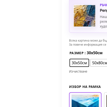
РЪЧ
Реп
Наш
рел
худ
Всяка картина може да бъ
За повече информация се 
: 30х50см
РАЗМЕР
30х50см
50х80с
Изчистване
ИЗБОР НА РАМКА