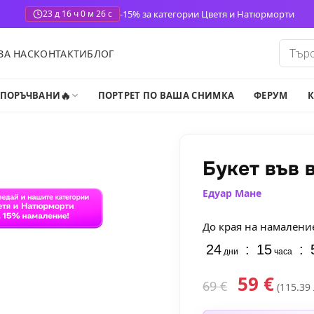
-15% за категории Цветя и Натюрморти
23 д 16 ч 0 м 24 с
Produ
ЗА НАС
КОНТАКТИ
БЛОГ
search
🔥
-ПОРЪЧВАНИ
ПОРТРЕТ ПО ВАША СНИМКА
ФЕРУМ
К
Букет във 
Едуар Мане
До края на намалени
24
:
15
:
дни
часа
59
€
69
€
(115.39 