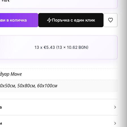
+
10
€
ви в количка
Поръчка с един клик
13 x €5.43 (13 x 10.62 BGN)
дуар Мане
0х50см, 50х80см, 60х100см
а
и