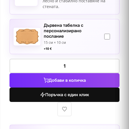
лесно и стабилно поставяне на
стената.
Дървена табелка с
персонализирано
послание
15 см × 10 см
+
10
€
количество
за
Богат
Добави в количка
киргизки
със
Поръчка с един клик
сокол