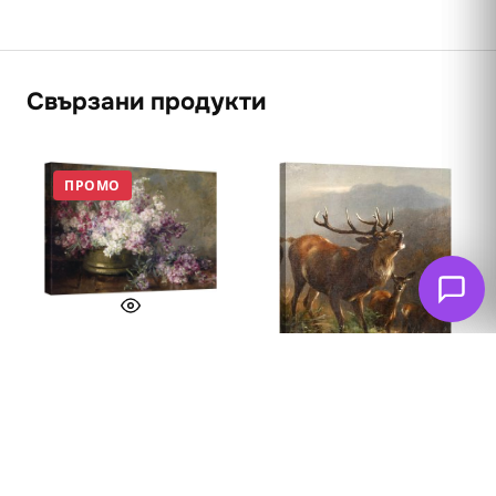
Свързани продукти
ПРОМО
Натюрморт с
люляци 2
62
€
53
€
(103.66 лв. – 240.57
лв.)
Елен 1890