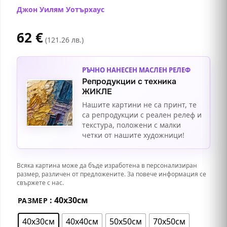
Джон Уилям Уотърхаус
62
€
(121.26 лв.)
РЪЧНО НАНЕСЕН МАСЛЕН РЕЛЕФ
Репродукции с техника
ЖИКЛЕ
Нашите картини не са принт, те
са репродукции с реален релеф и
текстура, положени с малки
четки от нашите художници!
Всяка картина може да бъде изработена в персонализиран
размер, различен от предложените. За повече информация се
свържете с нас.
: 40х30см
РАЗМЕР
40х30см
40х40см
50х50см
70х50см