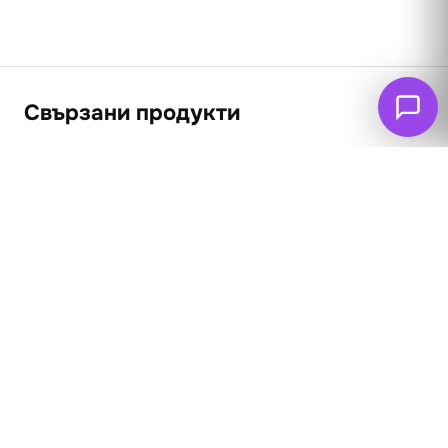
Свързани продукти
Ловци в
покрайнините на
София 2
62
€
(121.26 лв. – 361.83
Ловно куче и глиган