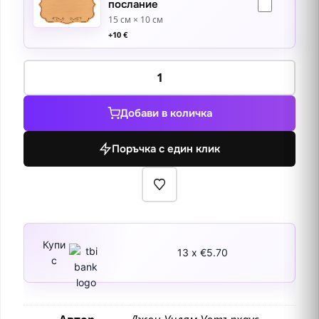
послание
15 см × 10 см
+
10
€
количество
за
Благовещение
Добави в количка
Поръчка с един клик
Купи
13 x €5.70
с