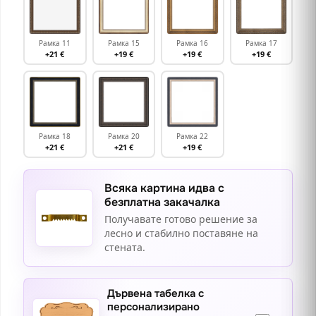
Рамка 11
Рамка 15
Рамка 16
Рамка 17
+21 €
+19 €
+19 €
+19 €
Рамка 18
Рамка 20
Рамка 22
+21 €
+21 €
+19 €
Всяка картина идва с
безплатна закачалка
Получавате готово решение за
лесно и стабилно поставяне на
стената.
Дървена табелка с
персонализирано