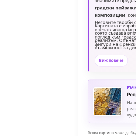
значимите предст
градски пейзажи
композиции
, ко
Неговите творби 
Картината е израб
впечатляваща игр
която създава впе
поглед към градс
реализъм. Опъната
фигури на френск
възможност за де
и щедър меценат,
елегантност и худ
Пиер-Огюст Реноар
Виж повече
окачване и е отли
популяризирането
ценители на клас
РЪЧ
Реп
Наш
рел
худ
Всяка картина може да бъ