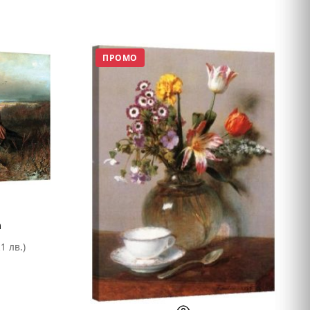
ПРОМО
а
1 лв.)