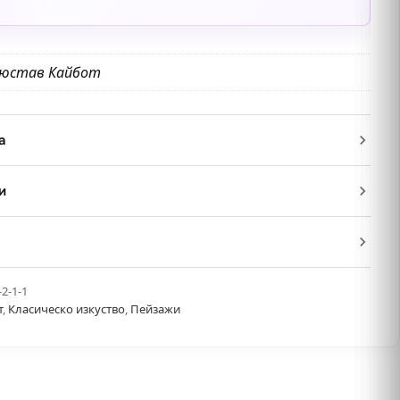
Гюстав Кайбот
а
и
-2-1-1
т
,
Класическо изкуство
,
Пейзажи