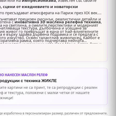
авители на
импресионизма
, известен със своите
, сцени от ежедневието и новаторски
ито пресъздават атмосферата на Париж през XIX век.
съчетават прецизен рисунък, реалистични детайли и
отена с
иновативна 3D маслена релефна техника
,
а на светлина, а смелите перспективи и модерният
чатляваща текстура, дълбочина и усещане за
кия живот го превръщат в една от най-влиятелните
 е върху здрава дървена подрамка и се предлага с
ото изкуство. Освен талантлив живописец, Кайбот е
коративна рамка, която подчертава нейната
 подкрепящ художници като Клод Моне, Едгар Дега и
ожествена стойност. Творбата е напълно готова за
, с което допринася за развитието и
чен избор за дома, офиса или като стилен подарък за
 на импресионизма.
ическото и импресионистичното изкуство.
НО НАНЕСЕН МАСЛЕН РЕЛЕФ
родукции с техника ЖИКЛЕ
ите картини не са принт, те са репродукции с реален
еф и текстура, положени с малки четки от нашите
ожници!
де изработена в персонализиран размер, различен от предложените.