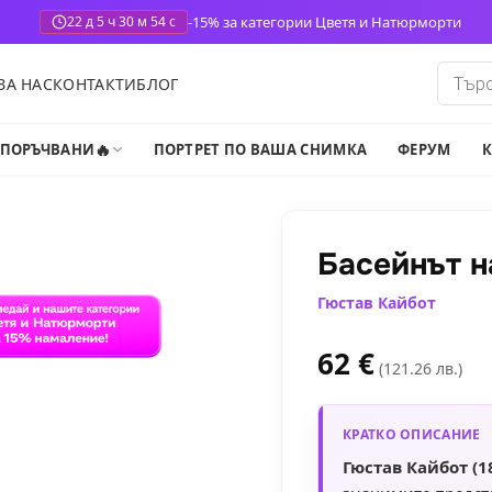
-15% за категории Цветя и Натюрморти
22 д 5 ч 30 м 52 с
Produ
ЗА НАС
КОНТАКТИ
БЛОГ
search
🔥
-ПОРЪЧВАНИ
ПОРТРЕТ ПО ВАША СНИМКА
ФЕРУМ
К
Басейнът 
Гюстав Кайбот
62
€
(121.26 лв.)
КРАТКО ОПИСАНИЕ
Гюстав Кайбот (1