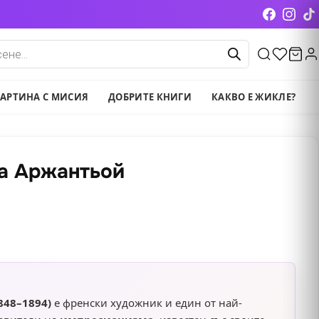
cts
АРТИНА С МИСИЯ
ДОБРИТЕ КНИГИ
КАКВО Е ЖИКЛЕ?
на Аржантьой
848–1894)
е френски художник и един от най-