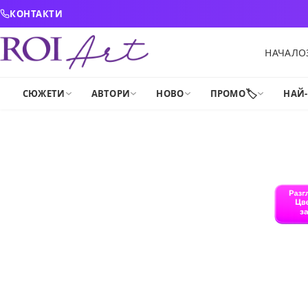
Skip to content
КОНТАКТИ
НАЧАЛО
🏷️
СЮЖЕТИ
АВТОРИ
НОВО
ПРОМО
НАЙ