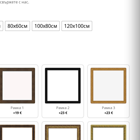
свържете с нас.
м
80х60см
100х80см
120х100см
Рамка 1
Рамка 2
Рамка 3
+19 €
+23 €
+23 €