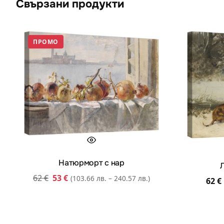
Свързани продукти
ПРОМО
Натюрморт с нар
Л
62
€
53
€
(103.66 лв. – 240.57 лв.)
62
€