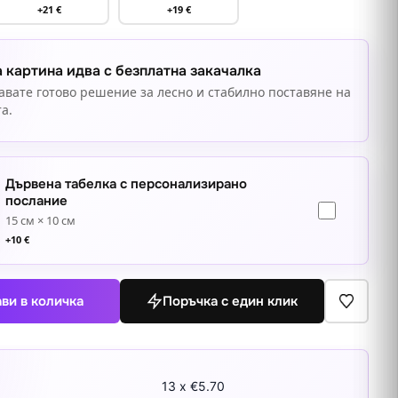
+21 €
+19 €
 картина идва с безплатна закачалка
авате готово решение за лесно и стабилно поставяне на
а.
Дървена табелка с персонализирано
послание
15 см × 10 см
+
10
€
ви в количка
Поръчка с един клик
13 x €5.70