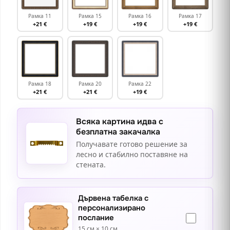
Рамка 11
Рамка 15
Рамка 16
Рамка 17
+21 €
+19 €
+19 €
+19 €
Рамка 18
Рамка 20
Рамка 22
+21 €
+21 €
+19 €
Всяка картина идва с
безплатна закачалка
Получавате готово решение за
лесно и стабилно поставяне на
стената.
Дървена табелка с
персонализирано
послание
15 см × 10 см