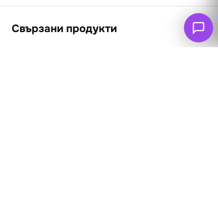
Свързани продукти
ПРОМО
Ловци в почивка
62
€
Натюрморт 4
(121.26 лв. – 389.21
62
€
53
€
лв.)
(103.66 лв. – 258.17
лв.)