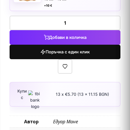
+
10
€
количество
за
Балконът
Добави в количка
1868-
69
Поръчка с един клик
Купи
13 x €5.70 (13 x 11.15 BGN)
с
Автор
Едуар Мане