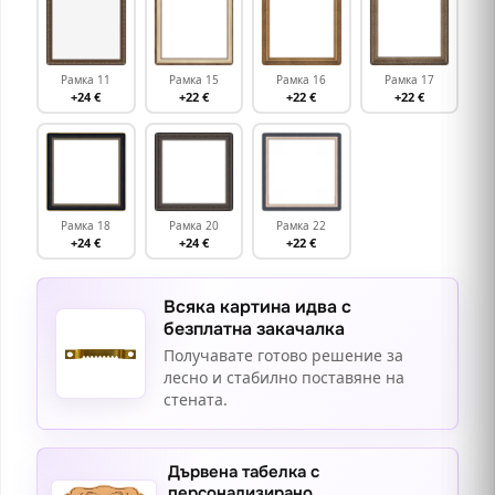
Рамка 11
Рамка 15
Рамка 16
Рамка 17
+24 €
+22 €
+22 €
+22 €
Рамка 18
Рамка 20
Рамка 22
+24 €
+24 €
+22 €
Всяка картина идва с
безплатна закачалка
Получавате готово решение за
лесно и стабилно поставяне на
стената.
Дървена табелка с
персонализирано