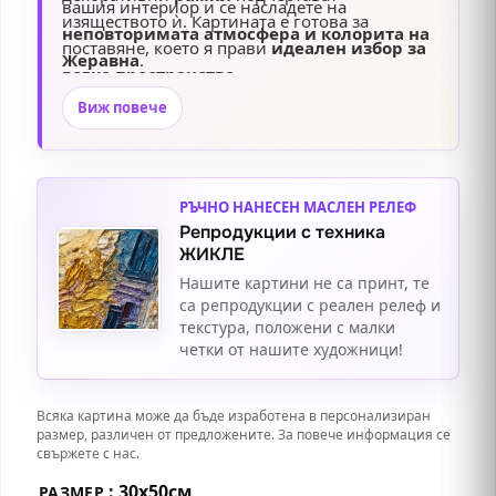
вашия интериор и се насладете на
изяществото ѝ. Картината е готова за
неповторимата атмосфера и колорита на
поставяне, което я прави
идеален избор за
Жеравна
.
всяко пространство
.
Виж повече
РЪЧНО НАНЕСЕН МАСЛЕН РЕЛЕФ
Репродукции с техника
ЖИКЛЕ
Нашите картини не са принт, те
са репродукции с реален релеф и
текстура, положени с малки
четки от нашите художници!
Всяка картина може да бъде изработена в персонализиран
размер, различен от предложените. За повече информация се
свържете с нас.
: 30х50см
РАЗМЕР