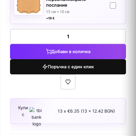
послание
15 см × 10 см
+
10
€
количество
за
Българското
Добави в количка
Възраждане
в
Поръчка с един клик
цветове,
Жеравна
Купи
13 x €6.35 (13 x 12.42 BGN)
с