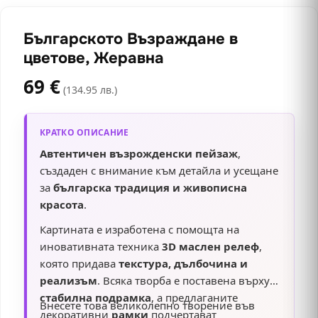
Българското Възраждане в
цветове, Жеравна
69
€
(134.95 лв.)
КРАТКО ОПИСАНИЕ
Автентичен възрожденски пейзаж
,
създаден с внимание към детайла и усещане
за
българска традиция и живописна
красота
.
Картината е изработена с помощта на
иновативната техника
3D маслен релеф
,
която придава
текстура, дълбочина и
реализъм
. Всяка творба е поставена върху
стабилна подрамка
, а предлаганите
Внесете това великолепно творение във
декоративни
рамки
подчертават