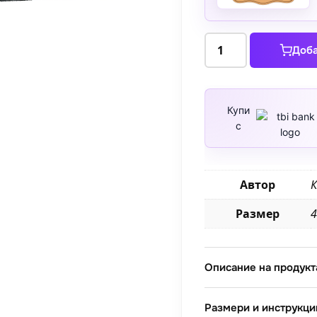
количество
Доба
за
Азалии
1906
Купи
с
Автор
К
Размер
4
Описание на продукт
Размери и инструкци