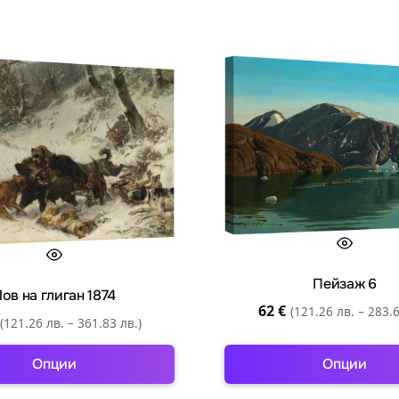
Пейзаж 6
ов на глиган 1874
62
€
(121.26 лв. – 283.6
(121.26 лв. – 361.83 лв.)
Опции
Опции
This
This