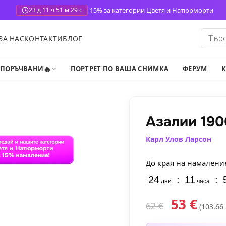
-15% за категории Цветя и Натюрморти
23 д 11 ч 51 м 28 с
Produ
ЗА НАС
КОНТАКТИ
БЛОГ
search
🔥
-ПОРЪЧВАНИ
ПОРТРЕТ ПО ВАША СНИМКА
ФЕРУМ
К
Азалии 190
Карл Улов Ларсон
До края на намалени
24
:
11
:
дни
часа
53
€
62
€
(103.66 