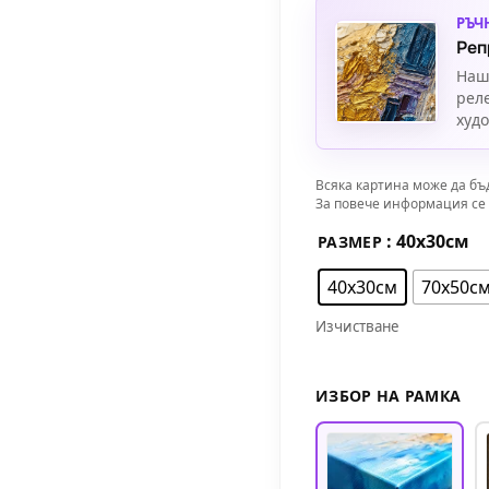
РЪЧ
Реп
Наш
рел
худ
Всяка картина може да бъ
За повече информация се 
: 40х30см
РАЗМЕР
40х30см
70х50с
Изчистване
ИЗБОР НА РАМКА