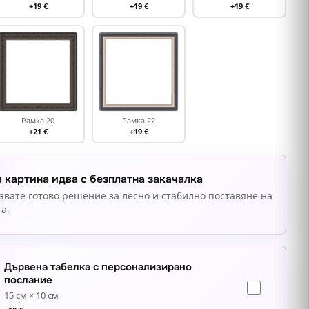
+19 €
+19 €
+19 €
Рамка 20
Рамка 22
+21 €
+19 €
 картина идва с безплатна закачалка
авате готово решение за лесно и стабилно поставяне на
а.
Дървена табелка с персонализирано
послание
15 см × 10 см