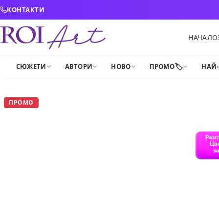
Skip to content
КОНТАКТИ
НАЧАЛО
🏷️
СЮЖЕТИ
АВТОРИ
НОВО
ПРОМО
НАЙ
ПРОМО