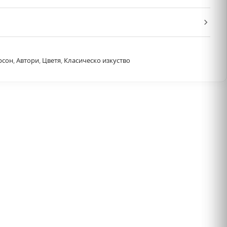
рсон
,
Автори
,
Цветя
,
Класическо изкуство