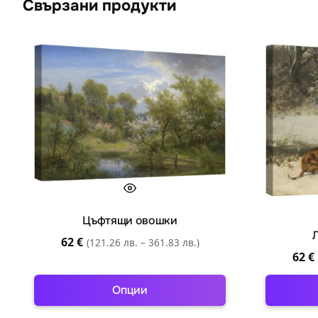
Свързани продукти
Цъфтящи овошки
Л
62
€
(121.26 лв. – 361.83 лв.)
62
€
Опции
This