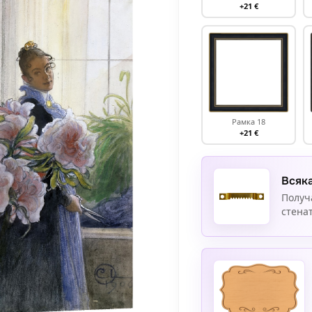
+21 €
Рамка 18
+21 €
Всяка
Получ
стенат