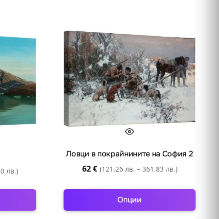
Ловци в покрайнините на София 2
62
€
(121.26 лв. – 361.83 лв.)
0 лв.)
Опции
This