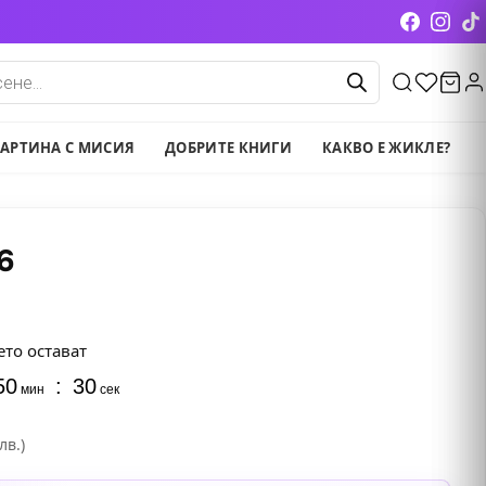
cts
АРТИНА С МИСИЯ
ДОБРИТЕ КНИГИ
КАКВО Е ЖИКЛЕ?
6
ето остават
50
:
29
мин
сек
лв.)