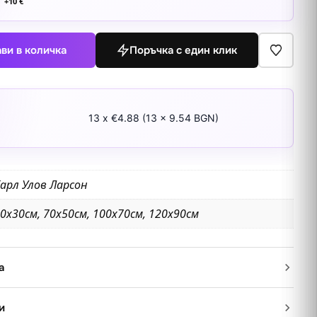
+
10
€
ви в количка
Поръчка с един клик
13 x €4.88 (13 x 9.54 BGN)
арл Улов Ларсон
0х30см, 70х50см, 100х70см, 120х90см
а
и