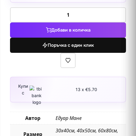
количество
за
Аржентил
Добави в количка
1874
Поръчка с един клик
Купи
13 x €5.70
с
Автор
Едуар Мане
30х40см, 40х50см, 60х80см,
Размер