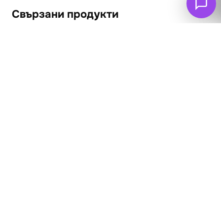
Свързани продукти
ПРОМО
Ловци в почивка
Натюрморт
62
€
Кошница с грозде
(121.26 лв. – 389.21
лв.)
65
€
55
€
(107.57 лв. – 258.17
лв.)
Опции
Опции