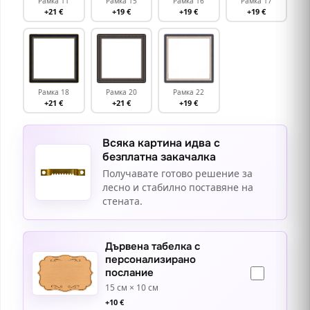
Рамка 11
Рамка 15
Рамка 16
Рамка 17
+21 €
+19 €
+19 €
+19 €
Рамка 18
Рамка 20
Рамка 22
+21 €
+21 €
+19 €
Всяка картина идва с
безплатна закачалка
Получавате готово решение за
лесно и стабилно поставяне на
стената.
Дървена табелка с
персонализирано
послание
15 см × 10 см
+
10
€