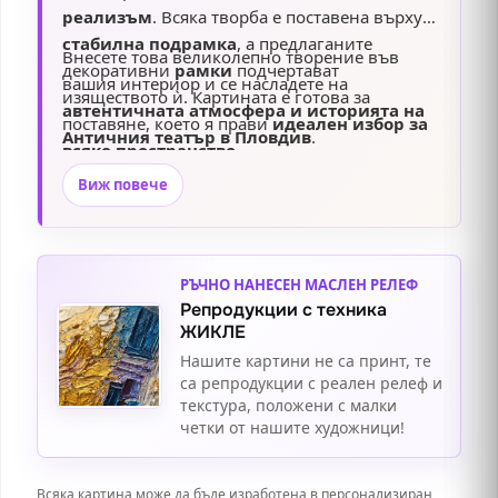
реализъм
. Всяка творба е поставена върху
стабилна подрамка
, а предлаганите
Внесете това великолепно творение във
декоративни
рамки
подчертават
вашия интериор и се насладете на
изяществото ѝ. Картината е готова за
автентичната атмосфера и историята на
поставяне, което я прави
идеален избор за
Античния театър в Пловдив
.
всяко пространство
.
Виж повече
РЪЧНО НАНЕСЕН МАСЛЕН РЕЛЕФ
Репродукции с техника
ЖИКЛЕ
Нашите картини не са принт, те
са репродукции с реален релеф и
текстура, положени с малки
четки от нашите художници!
Всяка картина може да бъде изработена в персонализиран