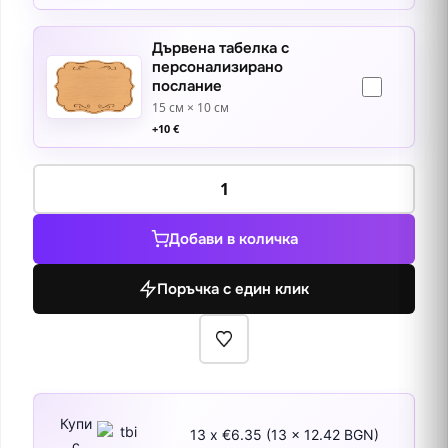
Дървена табелка с
персонализирано
послание
15 см × 10 см
+
10
€
количество
за
Античният
Добави в количка
Театър,
Пловдив
Поръчка с един клик
Купи
13 x €6.35 (13 x 12.42 BGN)
с