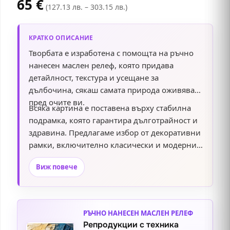
65
€
(127.13 лв. – 303.15 лв.)
КРАТКО ОПИСАНИЕ
Творбата е изработена с помощта на ръчно
нанесен маслен релеф, която придава
детайлност, текстура и усещане за
дълбочина, сякаш самата природа оживява
пред очите ви.
Всяка картина е поставена върху стабилна
подрамка, която гарантира дълготрайност и
здравина. Предлагаме избор от декоративни
рамки, включително класически и модерни
дизайни, които подчертават елегантността и
Виж повече
стила на произведението. Добавете този
изтънчен акцент към вашия интериор и се
насладете на красотата и хармонията.
РЪЧНО НАНЕСЕН МАСЛЕН РЕЛЕФ
Репродукции с техника