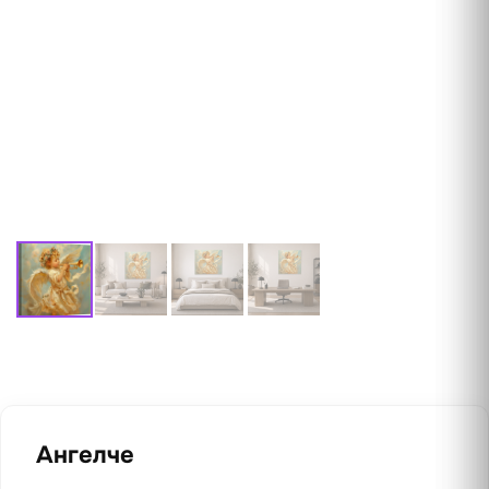
Ангелче