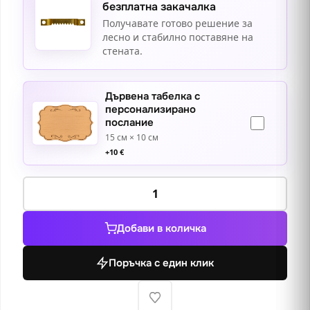
безплатна закачалка
Получавате готово решение за
лесно и стабилно поставяне на
стената.
Дървена табелка с
персонализирано
послание
15 см × 10 см
+
10
€
количество
за
Ангелче
Добави в количка
Поръчка с един клик