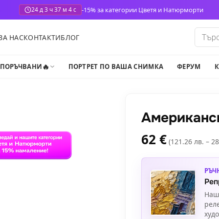
-15% за категории Цветя и Натюрморти
24 д 3 ч 37 м 2 с
Produ
ЗА НАС
КОНТАКТИ
БЛОГ
search
🔥
-ПОРЪЧВАНИ
ПОРТРЕТ ПО ВАША СНИМКА
ФЕРУМ
К
Американс
62
€
(121.26 лв. – 28
РЪЧ
Реп
Наш
рел
худ