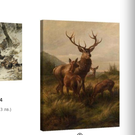
74
3 лв.)