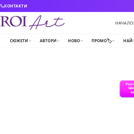
Skip to content
КОНТАКТИ
НАЧАЛО
🏷️
СЮЖЕТИ
АВТОРИ
НОВО
ПРОМО
НАЙ