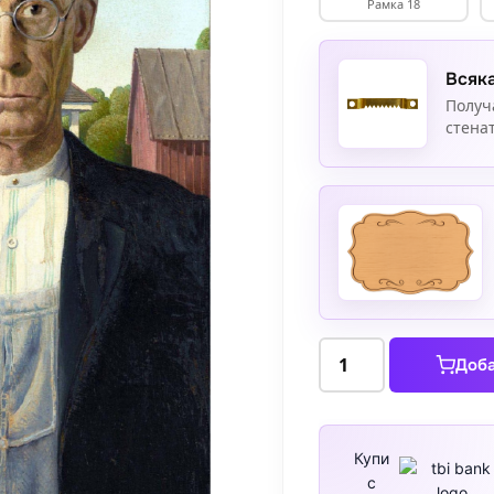
Рамка 18
Всяка
Получ
стенат
количество
Доба
за
Американска
готика
Купи
с