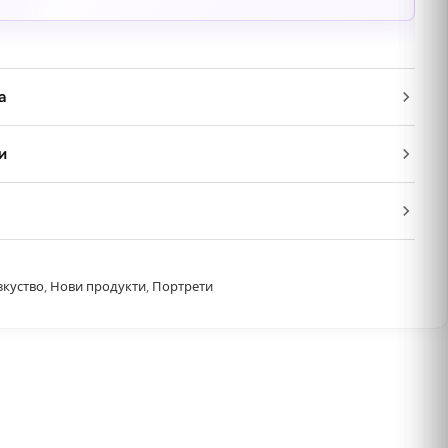
а
и
зкуство
,
Нови продукти
,
Портрети