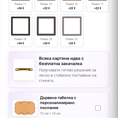
Рамка 11
Рамка 15
Рамка 16
Рамка 17
+24 €
+22 €
+22 €
+22 €
Рамка 18
Рамка 20
Рамка 22
+24 €
+24 €
+22 €
Всяка картина идва с
безплатна закачалка
Получавате готово решение за
лесно и стабилно поставяне на
стената.
Дървена табелка с
персонализирано
послание
15 см × 10 см