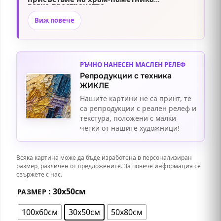
всяко пространство
.
Александър Невски през нощта
.
Виж повече
РЪЧНО НАНЕСЕН МАСЛЕН РЕЛЕФ
Репродукции с техника
ЖИКЛЕ
Нашите картини не са принт, те
са репродукции с реален релеф и
текстура, положени с малки
четки от нашите художници!
Всяка картина може да бъде изработена в персонализиран
размер, различен от предложените. За повече информация се
свържете с нас.
: 30х50см
РАЗМЕР
100х60см
30х50см
50х80см