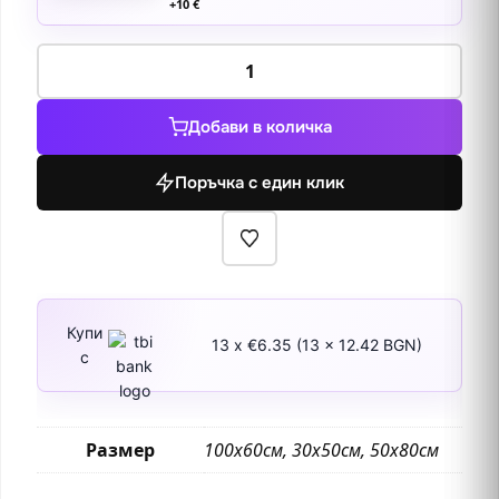
+
10
€
количество
за
Александър
Добави в количка
Невски
през
Поръчка с един клик
нощта
Купи
13 x €6.35 (13 x 12.42 BGN)
с
Размер
100х60см, 30х50см, 50х80см