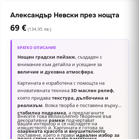
Александър Невски през нощта
69
€
(134.95 лв.)
КРАТКО ОПИСАНИЕ
Нощен градски пейзаж
, създаден с
внимание към детайла и усещане за
величие и духовна атмосфера
.
Картината е изработена с помощта на
иновативната техника
3D маслен релеф
,
която придава
текстура, дълбочина и
реализъм
. Всяка творба е поставена върху
стабилна подрамка
, а предлаганите
Внесете това великолепно творение във
декоративни
рамки
подчертават
вашия интериор и се насладете на
изяществото ѝ. Картината е готова за
озарената красота и внушителното
поставяне, което я прави
идеален избор за
присъствие на храм-паметника